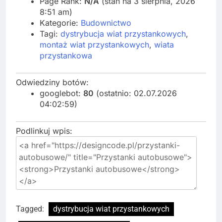
Page Rank:
N/A
(stan na 3 sierpnia, 2026
8:51 am)
Kategorie:
Budownictwo
Tagi:
dystrybucja wiat przystankowych
,
montaż wiat przystankowych
,
wiata
przystankowa
Odwiedziny botów:
googlebot:
80
(ostatnio: 02.07.2026
04:02:59)
Podlinkuj wpis:
Tagged:
dystrybucja wiat przystankowych