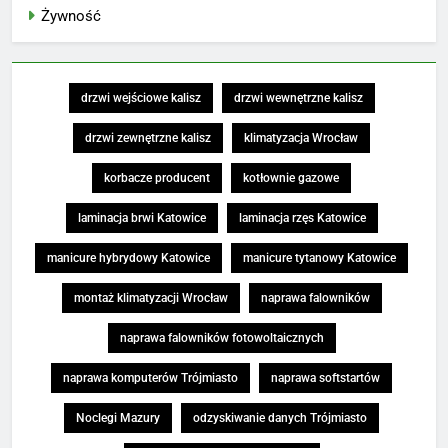
Żywność
drzwi wejściowe kalisz
drzwi wewnętrzne kalisz
drzwi zewnętrzne kalisz
klimatyzacja Wrocław
korbacze producent
kotłownie gazowe
laminacja brwi Katowice
laminacja rzęs Katowice
manicure hybrydowy Katowice
manicure tytanowy Katowice
montaż klimatyzacji Wrocław
naprawa falowników
naprawa falowników fotowoltaicznych
naprawa komputerów Trójmiasto
naprawa softstartów
Noclegi Mazury
odzyskiwanie danych Trójmiasto