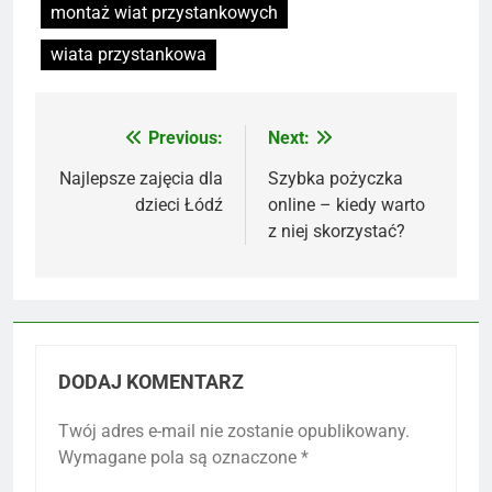
montaż wiat przystankowych
wiata przystankowa
Previous:
Next:
Nawigacja
wpisu
Najlepsze zajęcia dla
Szybka pożyczka
dzieci Łódź
online – kiedy warto
z niej skorzystać?
DODAJ KOMENTARZ
Twój adres e-mail nie zostanie opublikowany.
Wymagane pola są oznaczone
*