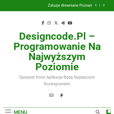
Skip
Żaluzje drewniane Poznań
to
content
Instalacje elektryczne Gdańsk
Wysokiej jakości spławik elektryczny
Designcode.pl –
Utylizacja odpadów Lublin
Programowanie Na
Żaluzje drewniane Poznań
Najwyższym
Instalacje elektryczne Gdańsk
Poziomie
Wysokiej jakości spławik elektryczny
Sprawdź Które Aplikacje Będą Najlepszym
Rozwiązaniem
MENU