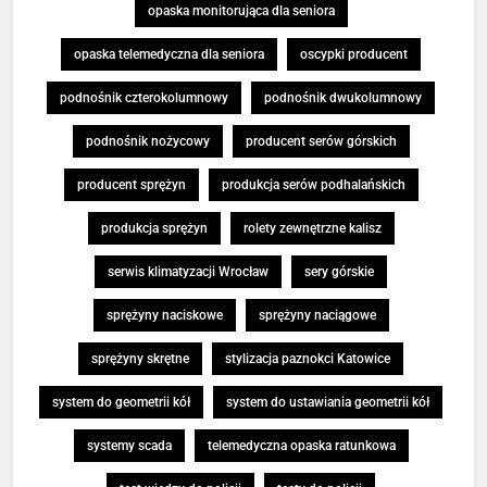
opaska monitorująca dla seniora
opaska telemedyczna dla seniora
oscypki producent
podnośnik czterokolumnowy
podnośnik dwukolumnowy
podnośnik nożycowy
producent serów górskich
producent sprężyn
produkcja serów podhalańskich
produkcja sprężyn
rolety zewnętrzne kalisz
serwis klimatyzacji Wrocław
sery górskie
sprężyny naciskowe
sprężyny naciągowe
sprężyny skrętne
stylizacja paznokci Katowice
system do geometrii kół
system do ustawiania geometrii kół
systemy scada
telemedyczna opaska ratunkowa