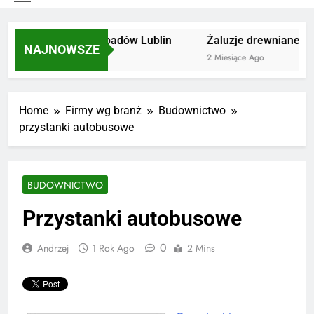
Utylizacja odpadów Lublin
Żaluzje drewniane Poz
NAJNOWSZE
2 Miesiące Ago
2 Miesiące Ago
Home
Firmy wg branż
Budownictwo
przystanki autobusowe
BUDOWNICTWO
Przystanki autobusowe
0
Andrzej
1 Rok Ago
2 Mins