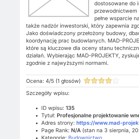
dostosowane do i
przewodnictwem d
pełne wsparcie na
także nadzór inwestorski, który zapewnia z
Jako doświadczony przełożony budowy, dbamy
koordynację prac budowlanych. MAD-PROJEK
które są kluczowe dla oceny stanu technicz
działań. Wybierając MAD-PROJEKTY, zyskuje
zgodnie z najwyższymi normami.
Ocena:
4
/
5
(
1
głosów)
Szczegóły wpisu:
ID wpisu:
135
Tytuł:
Profesjonalne projektowanie wn
Adres strony:
https://www.mad-projekt
Page Rank:
N/A
(stan na 3 sierpnia, 2
Kategorie:
Budownictwo