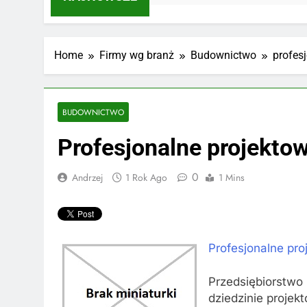
Home
Firmy wg branż
Budownictwo
profes
BUDOWNICTWO
Profesjonalne projekto
0
Andrzej
1 Rok Ago
1 Mins
Profesjonalne pro
Przedsiębiorstw
dziedzinie projek