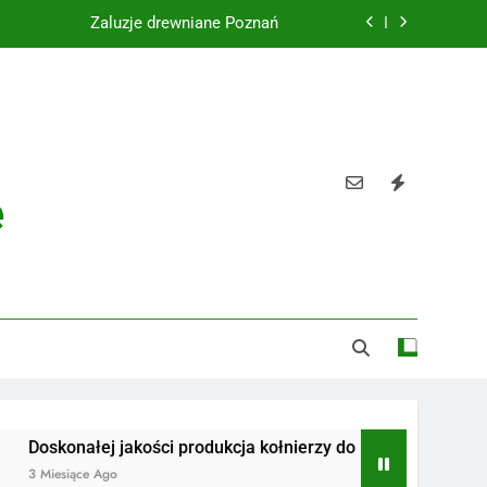
Żaluzje drewniane Poznań
Instalacje elektryczne Gdańsk
Wysokiej jakości spławik elektryczny
Utylizacja odpadów Lublin
e
Żaluzje drewniane Poznań
Instalacje elektryczne Gdańsk
Wysokiej jakości spławik elektryczny
onałej jakości produkcja kołnierzy do rur
Radiotelefony
siące Ago
3 Miesiące Ago