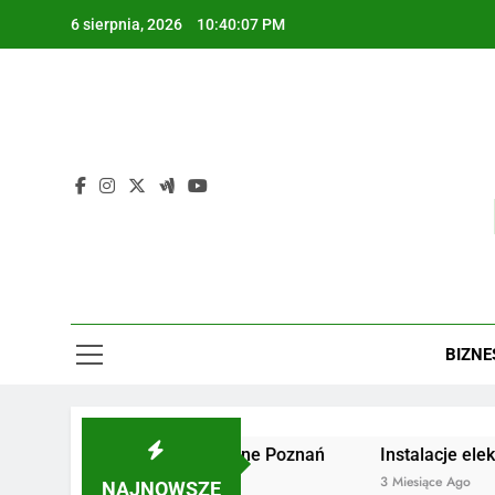
Skip
6 sierpnia, 2026
10:40:07 PM
to
content
BIZNE
Żaluzje drewniane Poznań
Instalacje elektryczne
2 Miesiące Ago
3 Miesiące Ago
NAJNOWSZE