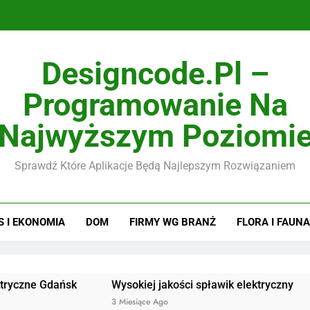
Designcode.pl –
Programowanie Na
Najwyższym Poziomi
Sprawdź Które Aplikacje Będą Najlepszym Rozwiązaniem
S I EKONOMIA
DOM
FIRMY WG BRANŻ
FLORA I FAUNA
 Gdańsk
Wysokiej jakości spławik elektryczny
Dosk
3 Miesiące Ago
3 Mie