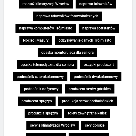
montaż klimatyzacji Wrocław
naprawa falowników
naprawa falowników fotowoltaicznych
naprawa komputerów Trójmiasto
naprawa softstartów
Noclegi Mazury
odzyskiwanie danych Trójmiasto
opaska monitorująca dla seniora
opaska telemedyczna dla seniora
oscypki producent
podnośnik czterokolumnowy
podnośnik dwukolumnowy
podnośnik nożycowy
producent serów górskich
producent sprężyn
produkcja serów podhalańskich
produkcja sprężyn
rolety zewnętrzne kalisz
serwis klimatyzacji Wrocław
sery górskie