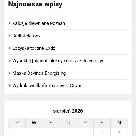
Najnowsze wpisy
Żaluzje drewniane Poznań
Radiotelefony
Łożyska toczne Łódź
Wysokiej jakości iniekcyjne uszczelnienie rys
Maska Davines Energizing
Wydruki wielkoformatowe z Gdyni
sierpień 2026
P
W
Ś
C
P
S
N
1
2