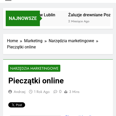
Utylizacja odpadów Lublin
Żaluzje drewniane Poznań
NAJNOWSZE
2 Miesiące Ago
2 Miesiące Ago
Home
Marketing
Narzędzia marketingowe
Pieczątki online
NARZĘDZIA MARKETINGOWE
Pieczątki online
0
Andrzej
1 Rok Ago
3 Mins