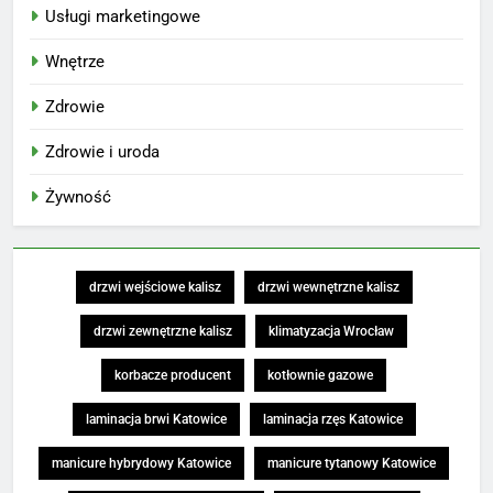
Usługi marketingowe
Wnętrze
Zdrowie
Zdrowie i uroda
Żywność
drzwi wejściowe kalisz
drzwi wewnętrzne kalisz
drzwi zewnętrzne kalisz
klimatyzacja Wrocław
korbacze producent
kotłownie gazowe
laminacja brwi Katowice
laminacja rzęs Katowice
manicure hybrydowy Katowice
manicure tytanowy Katowice