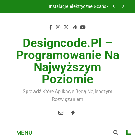
Skip
Instalacje elektryczne Gdańsk
to
content
Wysokiej jakości spławik elektryczny
Utylizacja odpadów Lublin
Designcode.pl –
Żaluzje drewniane Poznań
Programowanie Na
Instalacje elektryczne Gdańsk
Najwyższym
Wysokiej jakości spławik elektryczny
Poziomie
Sprawdź Które Aplikacje Będą Najlepszym
Rozwiązaniem
MENU