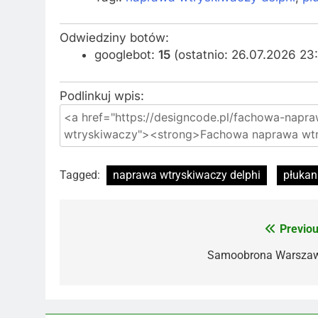
Odwiedziny botów:
googlebot:
15
(ostatnio: 26.07.2026 23:
Podlinkuj wpis:
Tagged:
naprawa wtryskiwaczy delphi
płukan
Previou
Nawigacja
wpisu
Samoobrona Warsza