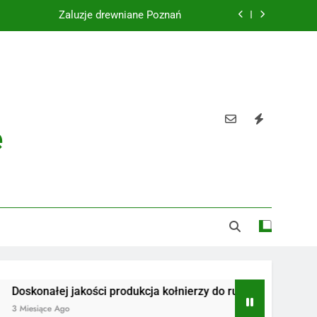
Żaluzje drewniane Poznań
Instalacje elektryczne Gdańsk
Wysokiej jakości spławik elektryczny
Utylizacja odpadów Lublin
e
Żaluzje drewniane Poznań
Instalacje elektryczne Gdańsk
Wysokiej jakości spławik elektryczny
nałej jakości produkcja kołnierzy do rur
Radiotelefony
ące Ago
3 Miesiące Ago