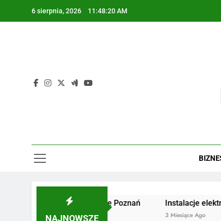
Skip
6 sierpnia, 2026
11:48:21 AM
to
content
BIZNE
Żaluzje drewniane Poznań
Instalacje elektryczne 
2 Miesiące Ago
3 Miesiące Ago
NAJNOWSZE