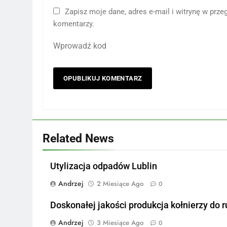
Zapisz moje dane, adres e-mail i witrynę w prz
komentarzy.
Wprowadź kod
Related News
Utylizacja odpadów Lublin
Andrzej
2 Miesiące Ago
0
Doskonałej jakości produkcja kołnierzy do r
Andrzej
3 Miesiące Ago
0