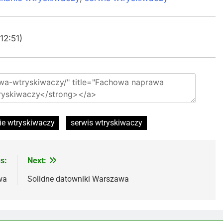
12:51)
ie wtryskiwaczy
serwis wtryskiwaczy
s:
Next:
wa
Solidne datowniki Warszawa