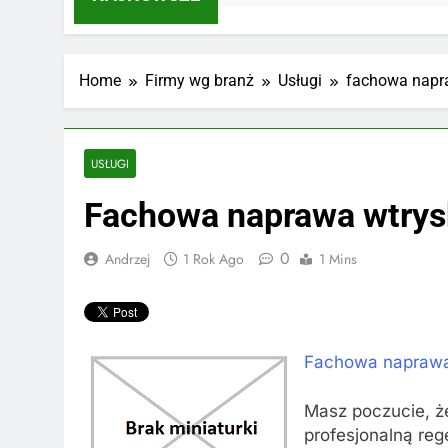
Home
Firmy wg branż
Usługi
fachowa napr
USŁUGI
Fachowa naprawa wtrys
0
Andrzej
1 Rok Ago
1 Mins
Fachowa naprawa
Masz poczucie, że
profesjonalną reg