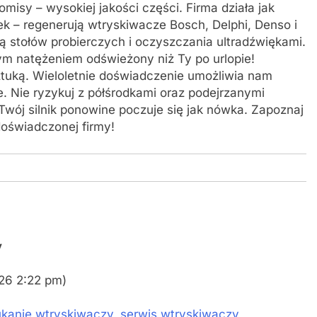
misy – wysokiej jakości części. Firma działa jak
k – regenerują wtryskiwacze Bosch, Delphi, Denso i
 stołów probierczych i oczyszczania ultradźwiękami.
zym natężeniem odświeżony niż Ty po urlopie!
tuką. Wieloletnie doświadczenie umożliwia nam
 Nie ryzykuj z półśrodkami oraz podejrzanymi
 Twój silnik ponowine poczuje się jak nówka. Zapoznaj
doświadczonej firmy!
y
026 2:22 pm)
ukanie wtryskiwaczy
,
serwis wtryskiwaczy