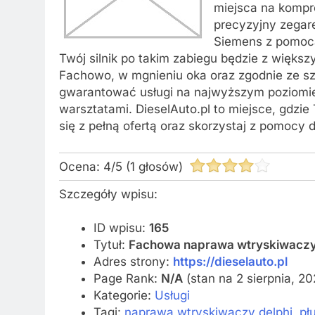
miejsca na kompro
precyzyjny zegare
Siemens z pomocą
Twój silnik po takim zabiegu będzie z więks
Fachowo, w mgnieniu oka oraz zgodnie ze sz
gwarantować usługi na najwyższym poziomie.
warsztatami. DieselAuto.pl to miejsce, gdzie
się z pełną ofertą oraz skorzystaj z pomocy 
Ocena:
4
/
5
(
1
głosów)
Szczegóły wpisu:
ID wpisu:
165
Tytuł:
Fachowa naprawa wtryskiwacz
Adres strony:
https://dieselauto.pl
Page Rank:
N/A
(stan na 2 sierpnia, 2
Kategorie:
Usługi
Tagi:
naprawa wtryskiwaczy delphi
,
pł