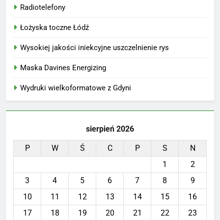
Radiotelefony
Łożyska toczne Łódź
Wysokiej jakości iniekcyjne uszczelnienie rys
Maska Davines Energizing
Wydruki wielkoformatowe z Gdyni
sierpień 2026
P
W
Ś
C
P
S
N
1
2
3
4
5
6
7
8
9
10
11
12
13
14
15
16
17
18
19
20
21
22
23