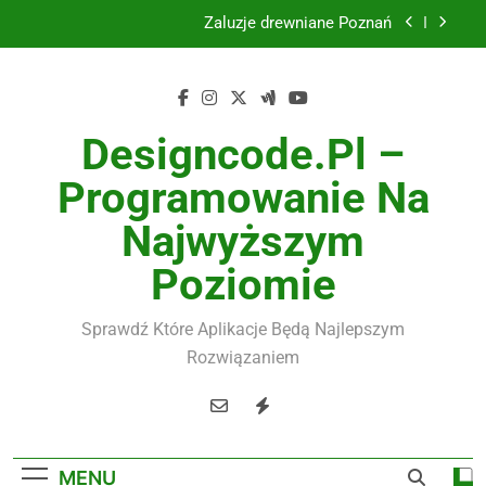
Skip
Instalacje elektryczne Gdańsk
to
content
Wysokiej jakości spławik elektryczny
Utylizacja odpadów Lublin
Designcode.pl –
Żaluzje drewniane Poznań
Programowanie Na
Najwyższym
Instalacje elektryczne Gdańsk
Poziomie
Wysokiej jakości spławik elektryczny
Sprawdź Które Aplikacje Będą Najlepszym
Rozwiązaniem
MENU