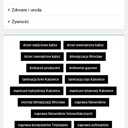
Zdrowie i uroda
Żywność
drzwi wejściowe kalisz
drzwi wewnętrzne kalisz
drzwi zewnętrzne kalisz
klimatyzacja Wrocław
korbacze producent
kotłownie gazowe
laminacja brwi Katowice
laminacja rzęs Katowice
manicure hybrydowy Katowice
manicure tytanowy Katowice
montaż klimatyzacji Wrocław
naprawa falowników
naprawa falowników fotowoltaicznych
naprawa komputerów Trójmiasto
naprawa softstartów