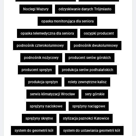
Noclegi Mazury
odzyskiwanie danych Trójmiasto
opaska monitorująca dla seniora
opaska telemedyczna dla seniora
oscypki producent
podnośnik czterokolumnowy
podnośnik dwukolumnowy
podnośnik nożycowy
producent serów górskich
producent sprężyn
produkcja serów podhalańskich
produkcja sprężyn
rolety zewnętrzne kalisz
serwis klimatyzacji Wrocław
sery górskie
sprężyny naciskowe
sprężyny naciągowe
sprężyny skrętne
stylizacja paznokci Katowice
system do geometrii kół
system do ustawiania geometrii kół