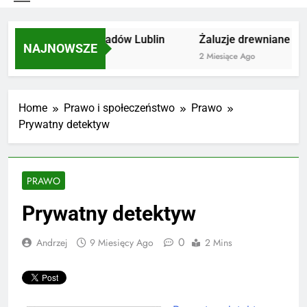
Utylizacja odpadów Lublin
Żaluzje drewniane Poz
NAJNOWSZE
2 Miesiące Ago
2 Miesiące Ago
Home
Prawo i społeczeństwo
Prawo
Prywatny detektyw
PRAWO
Prywatny detektyw
0
Andrzej
9 Miesięcy Ago
2 Mins