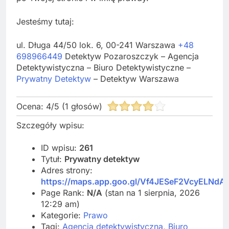
Jesteśmy tutaj:
ul. Długa 44/50 lok. 6, 00-241 Warszawa
+48
698966449
Detektyw Pozaroszczyk – Agencja
Detektywistyczna – Biuro Detektywistyczne –
Prywatny Detektyw
– Detektyw Warszawa
Ocena:
4
/
5
(
1
głosów)
Szczegóły wpisu:
ID wpisu:
261
Tytuł:
Prywatny detektyw
Adres strony:
https://maps.app.goo.gl/Vf4JESeF2VcyELNdA
Page Rank:
N/A
(stan na 1 sierpnia, 2026
12:29 am)
Kategorie:
Prawo
Tagi:
Agencja detektywistyczna
,
Biuro