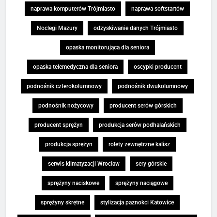
naprawa komputerów Trójmiasto
naprawa softstartów
Noclegi Mazury
odzyskiwanie danych Trójmiasto
opaska monitorująca dla seniora
opaska telemedyczna dla seniora
oscypki producent
podnośnik czterokolumnowy
podnośnik dwukolumnowy
podnośnik nożycowy
producent serów górskich
producent sprężyn
produkcja serów podhalańskich
produkcja sprężyn
rolety zewnętrzne kalisz
serwis klimatyzacji Wrocław
sery górskie
sprężyny naciskowe
sprężyny naciągowe
sprężyny skrętne
stylizacja paznokci Katowice