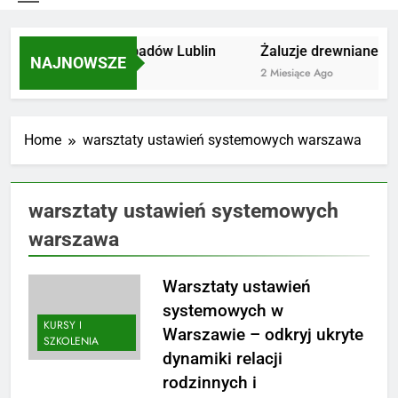
Utylizacja odpadów Lublin
Żaluzje drewniane Poz
NAJNOWSZE
2 Miesiące Ago
2 Miesiące Ago
Home
warsztaty ustawień systemowych warszawa
warsztaty ustawień systemowych
warszawa
Warsztaty ustawień
systemowych w
KURSY I
Warszawie – odkryj ukryte
SZKOLENIA
dynamiki relacji
rodzinnych i