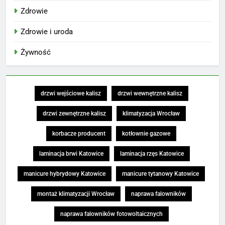
Zdrowie
Zdrowie i uroda
Żywność
drzwi wejściowe kalisz
drzwi wewnętrzne kalisz
drzwi zewnętrzne kalisz
klimatyzacja Wrocław
korbacze producent
kotłownie gazowe
laminacja brwi Katowice
laminacja rzęs Katowice
manicure hybrydowy Katowice
manicure tytanowy Katowice
montaż klimatyzacji Wrocław
naprawa falowników
naprawa falowników fotowoltaicznych