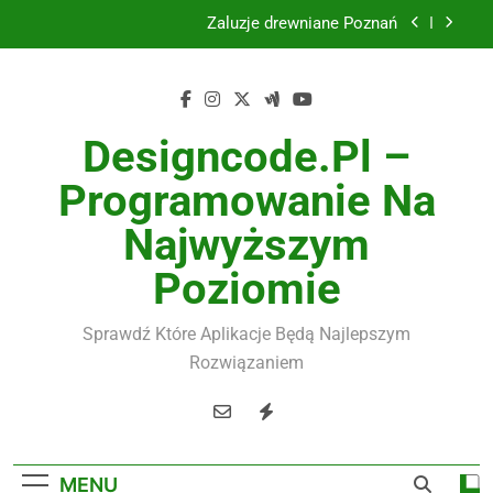
Skip
Żaluzje drewniane Poznań
to
content
Instalacje elektryczne Gdańsk
Wysokiej jakości spławik elektryczny
Designcode.pl –
Utylizacja odpadów Lublin
Programowanie Na
Żaluzje drewniane Poznań
Najwyższym
Instalacje elektryczne Gdańsk
Poziomie
Wysokiej jakości spławik elektryczny
Sprawdź Które Aplikacje Będą Najlepszym
Rozwiązaniem
MENU