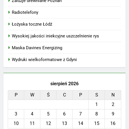
Żaluzje drewniane Poznań
Radiotelefony
Łożyska toczne Łódź
Wysokiej jakości iniekcyjne uszczelnienie rys
Maska Davines Energizing
Wydruki wielkoformatowe z Gdyni
sierpień 2026
P
W
Ś
C
P
S
N
1
2
3
4
5
6
7
8
9
10
11
12
13
14
15
16