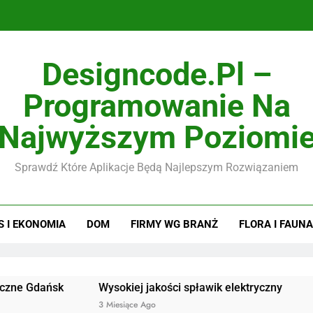
Designcode.pl –
Programowanie Na
Najwyższym Poziomi
Sprawdź Które Aplikacje Będą Najlepszym Rozwiązaniem
S I EKONOMIA
DOM
FIRMY WG BRANŻ
FLORA I FAUNA
sk
Wysokiej jakości spławik elektryczny
Doskonałe
3 Miesiące Ago
3 Miesiące A