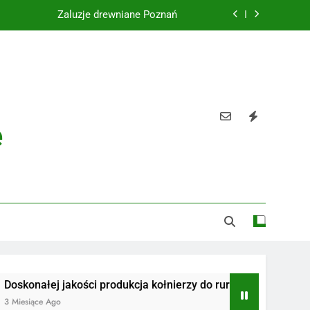
Żaluzje drewniane Poznań
Instalacje elektryczne Gdańsk
Wysokiej jakości spławik elektryczny
Utylizacja odpadów Lublin
e
Żaluzje drewniane Poznań
Instalacje elektryczne Gdańsk
Wysokiej jakości spławik elektryczny
j jakości produkcja kołnierzy do rur
Radiotelefony
go
3 Miesiące Ago