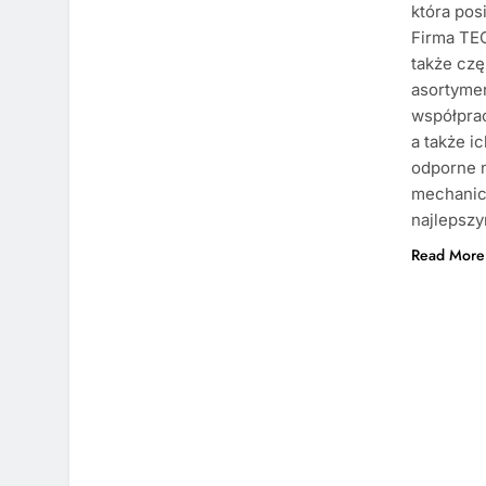
która pos
Firma TE
także czę
asortymen
współpra
a także i
odporne n
mechanicz
najlepsz
Read More