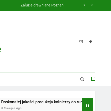
Żaluzje drewniane Poznań
Instalacje elektryczne Gdańsk
Wysokiej jakości spławik elektryczny
Utylizacja odpadów Lublin
e
Żaluzje drewniane Poznań
Instalacje elektryczne Gdańsk
Wysokiej jakości spławik elektryczny
łej jakości produkcja kołnierzy do rur
Radiotelefony
e Ago
3 Miesiące Ago