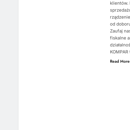
klientów.
sprzedażo
rządzeni
od doboru
Zaufaj n
fiskalne 
działalno
KOMPAR t
Read More