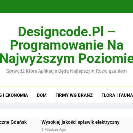
Designcode.pl –
Programowanie Na
Najwyższym Poziomi
Sprawdź Które Aplikacje Będą Najlepszym Rozwiązaniem
S I EKONOMIA
DOM
FIRMY WG BRANŻ
FLORA I FAUNA
ańsk
Wysokiej jakości spławik elektryczny
Doskona
3 Miesiące Ago
3 Miesiąc