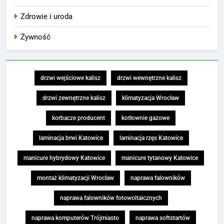
Zdrowie i uroda
Żywność
drzwi wejściowe kalisz
drzwi wewnętrzne kalisz
drzwi zewnętrzne kalisz
klimatyzacja Wrocław
korbacze producent
kotłownie gazowe
laminacja brwi Katowice
laminacja rzęs Katowice
manicure hybrydowy Katowice
manicure tytanowy Katowice
montaż klimatyzacji Wrocław
naprawa falowników
naprawa falowników fotowoltaicznych
naprawa komputerów Trójmiasto
naprawa softstartów