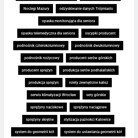
Noclegi Mazury
odzyskiwanie danych Trójmiasto
opaska monitorująca dla seniora
opaska telemedyczna dla seniora
oscypki producent
podnośnik czterokolumnowy
podnośnik dwukolumnowy
podnośnik nożycowy
producent serów górskich
producent sprężyn
produkcja serów podhalańskich
produkcja sprężyn
rolety zewnętrzne kalisz
serwis klimatyzacji Wrocław
sery górskie
sprężyny naciskowe
sprężyny naciągowe
sprężyny skrętne
stylizacja paznokci Katowice
system do geometrii kół
system do ustawiania geometrii kół