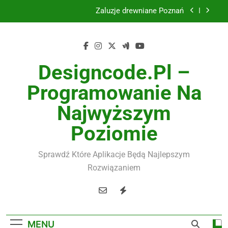
Skip
Żaluzje drewniane Poznań
to
content
Instalacje elektryczne Gdańsk
Wysokiej jakości spławik elektryczny
Designcode.pl –
Utylizacja odpadów Lublin
Programowanie Na
Żaluzje drewniane Poznań
Najwyższym
Instalacje elektryczne Gdańsk
Poziomie
Wysokiej jakości spławik elektryczny
Sprawdź Które Aplikacje Będą Najlepszym
Rozwiązaniem
MENU