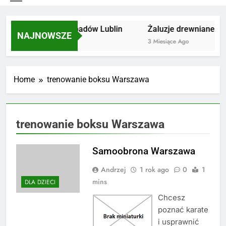
Utylizacja odpadów Lublin
Żaluzje drewniane Po
NAJNOWSZE
2 Miesiące Ago
3 Miesiące Ago
Home
trenowanie boksu Warszawa
trenowanie boksu Warszawa
Samoobrona Warszawa
Andrzej
1 rok ago
0
1
mins
DLA DZIECI
Chcesz
poznać karate
i usprawnić