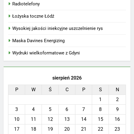
Radiotelefony
Łożyska toczne Łódź
Wysokiej jakości iniekcyjne uszczelnienie rys
Maska Davines Energizing
Wydruki wielkoformatowe z Gdyni
sierpień 2026
P
W
Ś
C
P
S
N
1
2
3
4
5
6
7
8
9
10
11
12
13
14
15
16
17
18
19
20
21
22
23