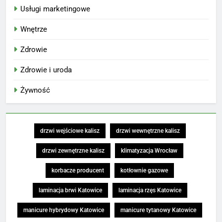
Usługi marketingowe
Wnętrze
Zdrowie
Zdrowie i uroda
Żywność
drzwi wejściowe kalisz
drzwi wewnętrzne kalisz
drzwi zewnętrzne kalisz
klimatyzacja Wrocław
korbacze producent
kotłownie gazowe
laminacja brwi Katowice
laminacja rzęs Katowice
manicure hybrydowy Katowice
manicure tytanowy Katowice