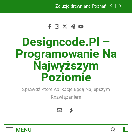
Skip
Żaluzje drewniane Poznań
to
content
Instalacje elektryczne Gdańsk
Wysokiej jakości spławik elektryczny
Designcode.pl –
Utylizacja odpadów Lublin
Programowanie Na
Żaluzje drewniane Poznań
Najwyższym
Instalacje elektryczne Gdańsk
Poziomie
Wysokiej jakości spławik elektryczny
Sprawdź Które Aplikacje Będą Najlepszym
Rozwiązaniem
MENU