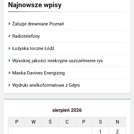
Najnowsze wpisy
Żaluzje drewniane Poznań
Radiotelefony
Łożyska toczne Łódź
Wysokiej jakości iniekcyjne uszczelnienie rys
Maska Davines Energizing
Wydruki wielkoformatowe z Gdyni
sierpień 2026
P
W
Ś
C
P
S
N
1
2