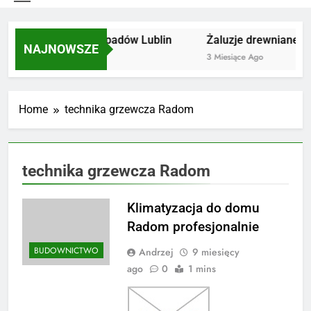
Utylizacja odpadów Lublin
Żaluzje drewniane Po
NAJNOWSZE
2 Miesiące Ago
3 Miesiące Ago
Home
technika grzewcza Radom
technika grzewcza Radom
Klimatyzacja do domu
Radom profesjonalnie
BUDOWNICTWO
Andrzej
9 miesięcy
ago
0
1 mins