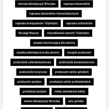
montaż klimatyzacji Wrocław
naprawa falowników
naprawa falowników fotowoltaicznych
naprawa komputerów Trójmiasto
naprawa softstartów
Noclegi Mazury
odzyskiwanie danych Trójmiasto
opaska monitorująca dla seniora
opaska telemedyczna dla seniora
oscypki producent
podnośnik czterokolumnowy
podnośnik dwukolumnowy
podnośnik nożycowy
producent serów górskich
producent sprężyn
produkcja serów podhalańskich
produkcja sprężyn
rolety zewnętrzne kalisz
serwis klimatyzacji Wrocław
sery górskie