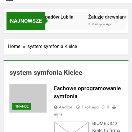
Utylizacja odpadów Lublin
Żaluzje drewniane Po
NAJNOWSZE
2 Miesiące Ago
3 Miesiące Ago
Home
system symfonia Kielce
system symfonia Kielce
Fachowe oprogramowanie
symfonia
FINANSE
Andrzej
1 rok ago
0
1
mins
BIOMEDIC z
Kielc to firma