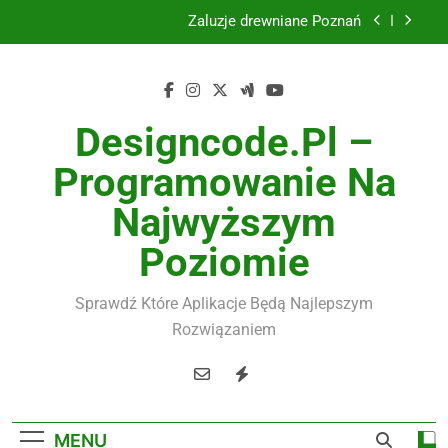
Skip
Żaluzje drewniane Poznań
to
content
Instalacje elektryczne Gdańsk
Wysokiej jakości spławik elektryczny
Designcode.pl –
Utylizacja odpadów Lublin
Programowanie Na
Żaluzje drewniane Poznań
Najwyższym
Instalacje elektryczne Gdańsk
Poziomie
Wysokiej jakości spławik elektryczny
Sprawdź Które Aplikacje Będą Najlepszym
Rozwiązaniem
MENU