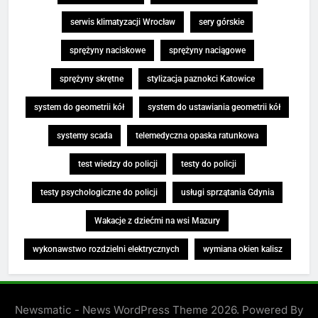
serwis klimatyzacji Wrocław
sery górskie
sprężyny naciskowe
sprężyny naciągowe
sprężyny skrętne
stylizacja paznokci Katowice
system do geometrii kół
system do ustawiania geometrii kół
systemy scada
telemedyczna opaska ratunkowa
test wiedzy do policji
testy do policji
testy psychologiczne do policji
usługi sprzątania Gdynia
Wakacje z dziećmi na wsi Mazury
wykonawstwo rozdzielni elektrycznych
wymiana okien kalisz
Newsmatic - News WordPress Theme 2026. Powered By