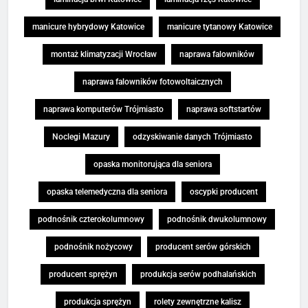
manicure hybrydowy Katowice
manicure tytanowy Katowice
montaż klimatyzacji Wrocław
naprawa falowników
naprawa falowników fotowoltaicznych
naprawa komputerów Trójmiasto
naprawa softstartów
Noclegi Mazury
odzyskiwanie danych Trójmiasto
opaska monitorująca dla seniora
opaska telemedyczna dla seniora
oscypki producent
podnośnik czterokolumnowy
podnośnik dwukolumnowy
podnośnik nożycowy
producent serów górskich
producent sprężyn
produkcja serów podhalańskich
produkcja sprężyn
rolety zewnętrzne kalisz