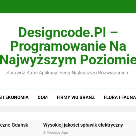
Designcode.pl –
Programowanie Na
Najwyższym Poziomi
Sprawdź Które Aplikacje Będą Najlepszym Rozwiązaniem
S I EKONOMIA
DOM
FIRMY WG BRANŻ
FLORA I FAUNA
ańsk
Wysokiej jakości spławik elektryczny
Doskonał
3 Miesiące Ago
3 Miesiące