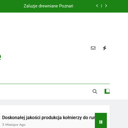
Żaluzje drewniane Poznań
Instalacje elektryczne Gdańsk
Wysokiej jakości spławik elektryczny
Utylizacja odpadów Lublin
e
Żaluzje drewniane Poznań
Instalacje elektryczne Gdańsk
Wysokiej jakości spławik elektryczny
ej jakości produkcja kołnierzy do rur
Radiotelefony
 Ago
3 Miesiące Ago