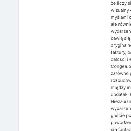
że liczy s
wizualny 
myślami d
ale równi
wydarzeni
bawią się
oryginaln
faktury, 
całości i
Congee.pl
zarówno 
rozbudow
między i
dodatek, 
Niezależn
wydarzeni
goście po
powodzen
się fanta