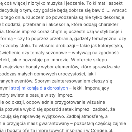
ię coś więcej niż tylko muzyka i jedzenie. To klimat i aspekt
decydują o tym, czy goście będą dobrze się bawić i… wracać
o tego dnia. Kluczem do powodzenia są nie tylko dekoracje,
eż dodatki, przebrania i akcesoria, które oddają charakter
a. Goście imprez coraz chętniej uczestniczą w stylizacje i
 formą – czy to poprzez przebrania, gadżety tematyczne, czy
e ozdoby stołu. To właśnie drobiazgi – takie jak kolorystyka,
oświetlenie czy tematy sezonowe – wpływają na zgodność
 efekt, jakie pozostaje po imprezie. W ofercie sklepu
 znajdziesz bogaty wybór elementów, które sprawdzą się
podczas małych domowych uroczystości, jak i
anych eventów. Sporym zainteresowaniem cieszy się
nnymi
strój mikołaja dla dorosłych
– lekki, imponujący
który świetnie pasuje w styl imprez.
ie od okazji, odpowiednie przygotowanie wizualne
a pozwala wybić się spośród setek imprez i zadbać, że
czują się naprawdę wyjątkowo. Zadbaj atmosferę, a
ie przyjęcia masz gwarantowany – pozostałą częścią zajmie
zja i bogata oferta imprezowych inspiracji w Congee.pl.