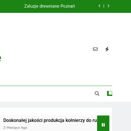
Żaluzje drewniane Poznań
Instalacje elektryczne Gdańsk
Wysokiej jakości spławik elektryczny
Utylizacja odpadów Lublin
e
Żaluzje drewniane Poznań
Instalacje elektryczne Gdańsk
Wysokiej jakości spławik elektryczny
ej jakości produkcja kołnierzy do rur
Radiotelefony
e Ago
3 Miesiące Ago