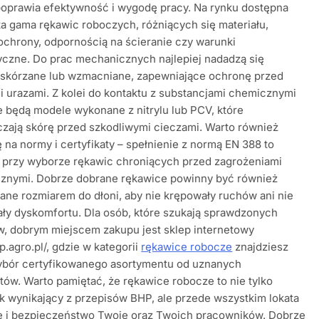
poprawia efektywność i wygodę pracy. Na rynku dostępna
ta gama rękawic roboczych, różniących się materiału,
chrony, odpornością na ścieranie czy warunki
czne. Do prac mechanicznych najlepiej nadadzą się
 skórzane lub wzmacniane, zapewniające ochronę przed
 i urazami. Z kolei do kontaktu z substancjami chemicznymi
 będą modele wykonane z nitrylu lub PCV, które
zają skórę przed szkodliwymi cieczami. Warto również
ę na normy i certyfikaty – spełnienie z normą EN 388 to
 przy wyborze rękawic chroniących przed zagrożeniami
znymi. Dobrze dobrane rękawice powinny być również
ne rozmiarem do dłoni, aby nie krępowały ruchów ani nie
ły dyskomfortu. Dla osób, które szukają sprawdzonych
, dobrym miejscem zakupu jest sklep internetowy
p.agro.pl/, gdzie w kategorii
rękawice robocze
znajdziesz
ybór certyfikowanego asortymentu od uznanych
ów. Warto pamiętać, że rękawice robocze to nie tylko
 wynikający z przepisów BHP, ale przede wszystkim lokata
e i bezpieczeństwo Twoje oraz Twoich pracowników. Dobrze