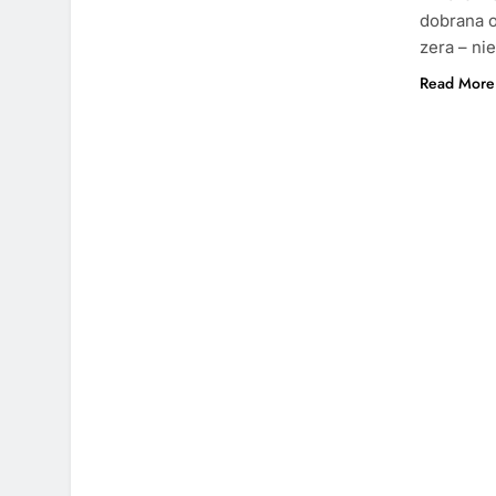
dobrana o
zera – ni
Read More