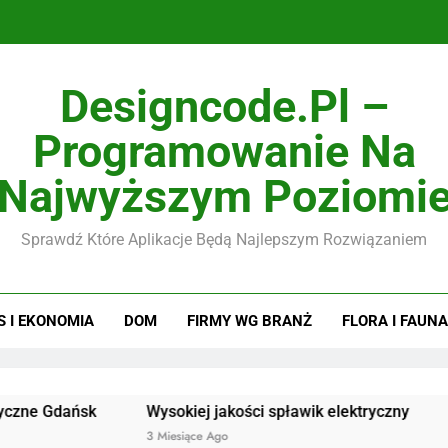
Designcode.pl –
Programowanie Na
Najwyższym Poziomi
Sprawdź Które Aplikacje Będą Najlepszym Rozwiązaniem
S I EKONOMIA
DOM
FIRMY WG BRANŻ
FLORA I FAUNA
ańsk
Wysokiej jakości spławik elektryczny
Doskonał
3 Miesiące Ago
3 Miesiąc