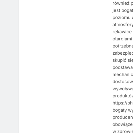
również 
jest boga
poziomu o
atmosfery
rękawice
otarciami
potrzebne
zabezpiec
skupić si
podstawa
mechanic
dostosowa
wywoływa
produktów
https://bh
bogaty w
producent
obowiązek
w zdrowi