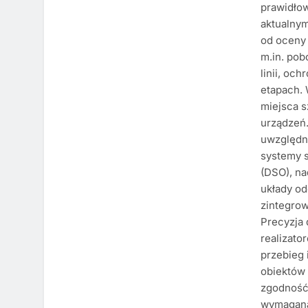
prawidłow
aktualnym
od oceny
m.in. pob
linii, oc
etapach. 
miejsca s
urządzeń.
uwzględni
systemy 
(DSO), na
układy od
zintegrow
Precyzja 
realizato
przebieg 
obiektów
zgodność
wymagana