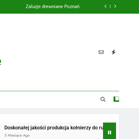
Żaluzje drewniane Poznań
Instalacje elektryczne Gdańsk
Wysokiej jakości spławik elektryczny
Utylizacja odpadów Lublin
e
Żaluzje drewniane Poznań
Instalacje elektryczne Gdańsk
Wysokiej jakości spławik elektryczny
ej jakości produkcja kołnierzy do rur
Radiotelefony
 Ago
3 Miesiące Ago