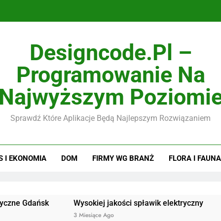
Designcode.pl –
Programowanie Na
Najwyższym Poziomi
Sprawdź Które Aplikacje Będą Najlepszym Rozwiązaniem
S I EKONOMIA
DOM
FIRMY WG BRANŻ
FLORA I FAUNA
ańsk
Wysokiej jakości spławik elektryczny
Doskonał
3 Miesiące Ago
3 Miesiące