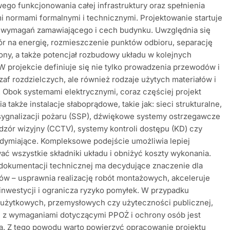
ego funkcjonowania całej infrastruktury oraz spełnienia
i normami formalnymi i technicznymi. Projektowanie startuje
 wymagań zamawiającego i cech budynku. Uwzględnia się
ór na energię, rozmieszczenie punktów odbioru, separację
hrony, a także potencjał rozbudowy układu w kolejnych
W projekcie definiuje się nie tylko prowadzenia przewodów i
zaf rozdzielczych, ale również rodzaje użytych materiałów i
 Obok systemami elektrycznymi, coraz częściej projekt
a także instalacje słaboprądowe, takie jak: sieci strukturalne,
sygnalizacji pożaru (SSP), dźwiękowe systemy ostrzegawcze
dzór wizyjny (CCTV), systemy kontroli dostępu (KD) czy
dymiające. Kompleksowe podejście umożliwia lepiej
ać wszystkie składniki układu i obniżyć koszty wykonania.
dokumentacji technicznej ma decydujące znaczenie dla
rów – usprawnia realizację robót montażowych, akceleruje
inwestycji i ogranicza ryzyko pomyłek. W przypadku
 użytkowych, przemysłowych czy użyteczności publicznej,
 z wymaganiami dotyczącymi PPOŻ i ochrony osób jest
. Z tego powodu warto powierzyć opracowanie projektu