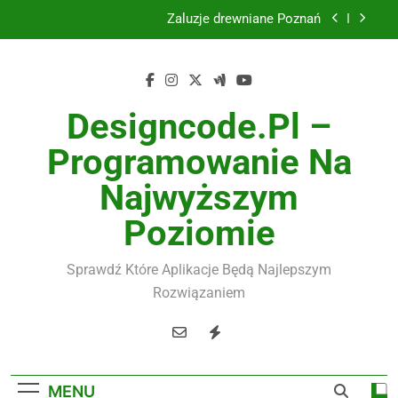
Skip
Żaluzje drewniane Poznań
to
content
Instalacje elektryczne Gdańsk
Wysokiej jakości spławik elektryczny
Designcode.pl –
Utylizacja odpadów Lublin
Programowanie Na
Żaluzje drewniane Poznań
Najwyższym
Instalacje elektryczne Gdańsk
Poziomie
Wysokiej jakości spławik elektryczny
Sprawdź Które Aplikacje Będą Najlepszym
Rozwiązaniem
MENU