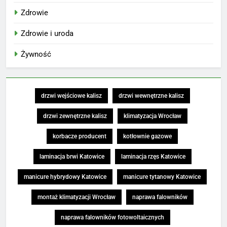
Zdrowie
Zdrowie i uroda
Żywność
drzwi wejściowe kalisz
drzwi wewnętrzne kalisz
drzwi zewnętrzne kalisz
klimatyzacja Wrocław
korbacze producent
kotłownie gazowe
laminacja brwi Katowice
laminacja rzęs Katowice
manicure hybrydowy Katowice
manicure tytanowy Katowice
montaż klimatyzacji Wrocław
naprawa falowników
naprawa falowników fotowoltaicznych