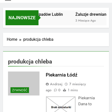
Utylizacja odpadów Lublin
Żaluzje drewniane P
NAJNOWSZE
2 Miesiące Ago
3 Miesiące Ago
Home
produkcja chleba
produkcja chleba
Piekarnia Łódź
Andrzej
7 miesięcy
ago
0
1 mins
ŻYWNOŚĆ
Piekarnia
Dana to