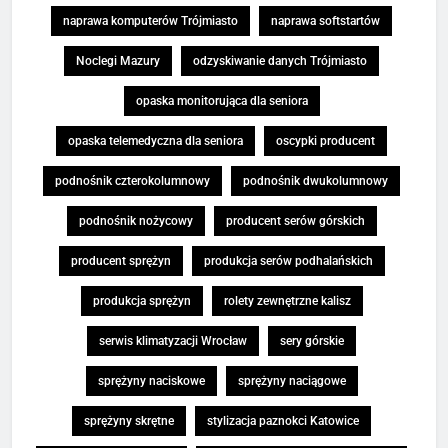
naprawa komputerów Trójmiasto
naprawa softstartów
Noclegi Mazury
odzyskiwanie danych Trójmiasto
opaska monitorująca dla seniora
opaska telemedyczna dla seniora
oscypki producent
podnośnik czterokolumnowy
podnośnik dwukolumnowy
podnośnik nożycowy
producent serów górskich
producent sprężyn
produkcja serów podhalańskich
produkcja sprężyn
rolety zewnętrzne kalisz
serwis klimatyzacji Wrocław
sery górskie
sprężyny naciskowe
sprężyny naciągowe
sprężyny skrętne
stylizacja paznokci Katowice