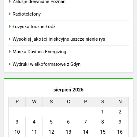
Żaluzje drewniane Poznań
Radiotelefony
Łożyska toczne Łódź
Wysokiej jakości iniekcyjne uszczelnienie rys
Maska Davines Energizing
Wydruki wielkoformatowe z Gdyni
sierpień 2026
P
W
Ś
C
P
S
N
1
2
3
4
5
6
7
8
9
10
11
12
13
14
15
16