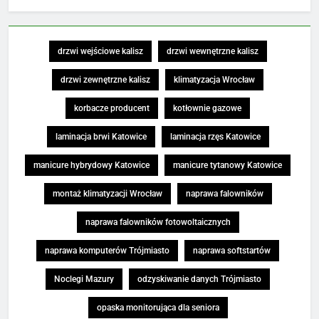
drzwi wejściowe kalisz
drzwi wewnętrzne kalisz
drzwi zewnętrzne kalisz
klimatyzacja Wrocław
korbacze producent
kotłownie gazowe
laminacja brwi Katowice
laminacja rzęs Katowice
manicure hybrydowy Katowice
manicure tytanowy Katowice
montaż klimatyzacji Wrocław
naprawa falowników
naprawa falowników fotowoltaicznych
naprawa komputerów Trójmiasto
naprawa softstartów
Noclegi Mazury
odzyskiwanie danych Trójmiasto
opaska monitorująca dla seniora