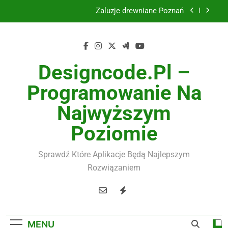
Żaluzje drewniane Poznań
Skip
to
Instalacje elektryczne Gdańsk
content
Wysokiej jakości spławik elektryczny
Designcode.pl –
Utylizacja odpadów Lublin
Programowanie Na
Żaluzje drewniane Poznań
Najwyższym
Instalacje elektryczne Gdańsk
Poziomie
Wysokiej jakości spławik elektryczny
Sprawdź Które Aplikacje Będą Najlepszym
Rozwiązaniem
MENU