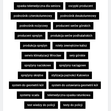
opaska telemedyczna dla seniora
oscypki producent
podnośnik czterokolumnowy
podnośnik dwukolumnowy
podnośnik nożycowy
producent serów górskich
producent sprężyn
produkcja serów podhalańskich
produkcja sprężyn
rolety zewnętrzne kalisz
serwis klimatyzacji Wrocław
sery górskie
sprężyny naciskowe
sprężyny naciągowe
sprężyny skrętne
stylizacja paznokci Katowice
system do geometrii kół
system do ustawiania geometrii kół
systemy scada
telemedyczna opaska ratunkowa
test wiedzy do policji
testy do policji