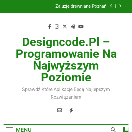
Skip
Żaluzje drewniane Poznań
to
content
Instalacje elektryczne Gdańsk
Wysokiej jakości spławik elektryczny
Designcode.pl –
Utylizacja odpadów Lublin
Programowanie Na
Żaluzje drewniane Poznań
Najwyższym
Instalacje elektryczne Gdańsk
Poziomie
Wysokiej jakości spławik elektryczny
Sprawdź Które Aplikacje Będą Najlepszym
Rozwiązaniem
MENU