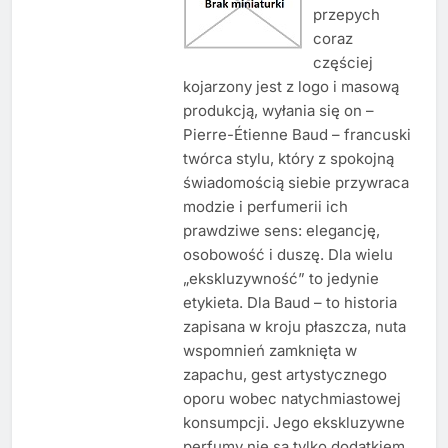
przepych
coraz
częściej
kojarzony jest z logo i masową
produkcją, wyłania się on –
Pierre-Étienne Baud – francuski
twórca stylu, który z spokojną
świadomością siebie przywraca
modzie i perfumerii ich
prawdziwe sens: elegancję,
osobowość i duszę. Dla wielu
„ekskluzywność” to jedynie
etykieta. Dla Baud – to historia
zapisana w kroju płaszcza, nuta
wspomnień zamknięta w
zapachu, gest artystycznego
oporu wobec natychmiastowej
konsumpcji. Jego ekskluzywne
perfumy nie są tylko dodatkiem