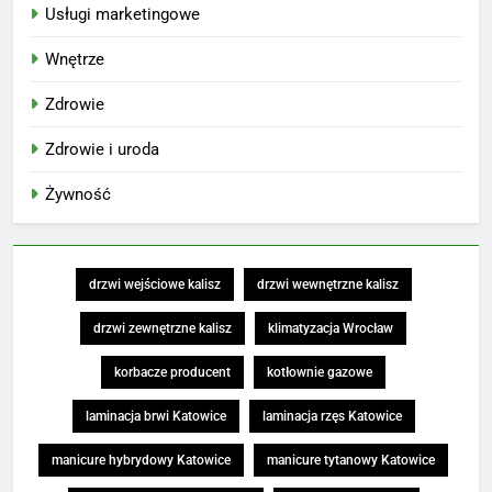
Usługi marketingowe
Wnętrze
Zdrowie
Zdrowie i uroda
Żywność
drzwi wejściowe kalisz
drzwi wewnętrzne kalisz
drzwi zewnętrzne kalisz
klimatyzacja Wrocław
korbacze producent
kotłownie gazowe
laminacja brwi Katowice
laminacja rzęs Katowice
manicure hybrydowy Katowice
manicure tytanowy Katowice