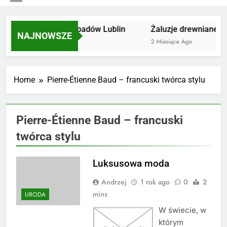
Utylizacja odpadów Lublin
Żaluzje drewniane Po
NAJNOWSZE
2 Miesiące Ago
2 Miesiące Ago
Home
Pierre-Étienne Baud – francuski twórca stylu
Pierre-Étienne Baud – francuski
twórca stylu
Luksusowa moda
Andrzej
1 rok ago
0
2
mins
URODA
W świecie, w
którym