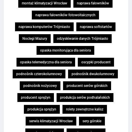
montaż klimatyzacji Wrocław
naprawa falowników
naprawa falowników fotowoltaicznych
naprawa komputerów Trójmiasto
naprawa softstartów
Noclegi Mazury
odzyskiwanie danych Trójmiasto
opaska monitorująca dla seniora
opaska telemedyczna dla seniora
oscypki producent
podnośnik czterokolumnowy
podnośnik dwukolumnowy
podnośnik nożycowy
producent serów górskich
producent sprężyn
produkcja serów podhalańskich
produkcja sprężyn
rolety zewnętrzne kalisz
serwis klimatyzacji Wrocław
sery górskie