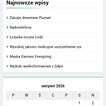
Najnowsze wpisy
Żaluzje drewniane Poznań
Radiotelefony
Łożyska toczne Łódź
Wysokiej jakości iniekcyjne uszczelnienie rys
Maska Davines Energizing
Wydruki wielkoformatowe z Gdyni
sierpień 2026
P
W
Ś
C
P
S
N
1
2