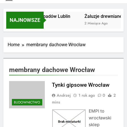
Utylizacja odpadów Lublin
Żaluzje drewniane Po
NAJNOWSZE
2 Miesiące Ago
2 Miesiące Ago
Home
membrany dachowe Wrocław
membrany dachowe Wrocław
Tynki gipsowe Wrocław
Andrzej
1 rok ago
0
2
mins
BUDOWNICTWO
EMPI to
wrocławski
sklep