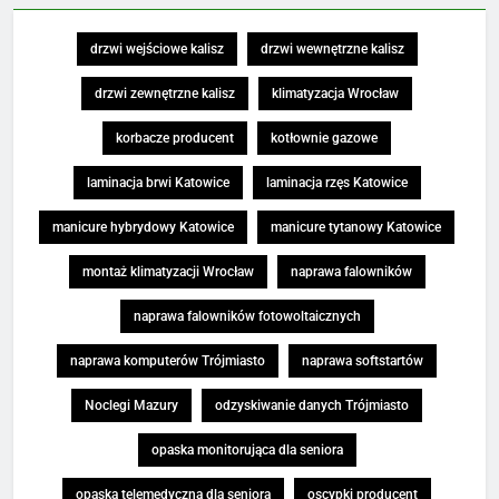
drzwi wejściowe kalisz
drzwi wewnętrzne kalisz
drzwi zewnętrzne kalisz
klimatyzacja Wrocław
korbacze producent
kotłownie gazowe
laminacja brwi Katowice
laminacja rzęs Katowice
manicure hybrydowy Katowice
manicure tytanowy Katowice
montaż klimatyzacji Wrocław
naprawa falowników
naprawa falowników fotowoltaicznych
naprawa komputerów Trójmiasto
naprawa softstartów
Noclegi Mazury
odzyskiwanie danych Trójmiasto
opaska monitorująca dla seniora
opaska telemedyczna dla seniora
oscypki producent