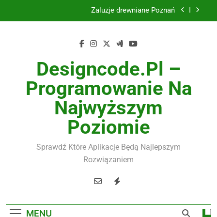
Skip
Żaluzje drewniane Poznań
to
content
Instalacje elektryczne Gdańsk
Wysokiej jakości spławik elektryczny
Designcode.pl –
Utylizacja odpadów Lublin
Programowanie Na
Żaluzje drewniane Poznań
Najwyższym
Instalacje elektryczne Gdańsk
Poziomie
Wysokiej jakości spławik elektryczny
Sprawdź Które Aplikacje Będą Najlepszym
Rozwiązaniem
MENU