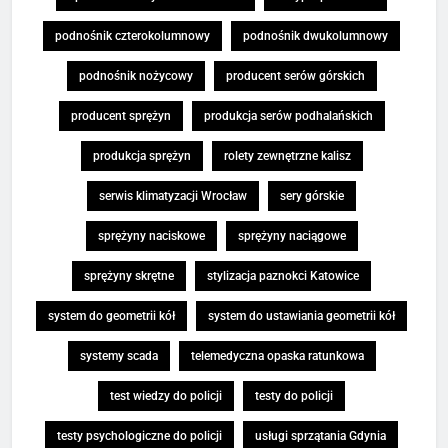
podnośnik czterokolumnowy
podnośnik dwukolumnowy
podnośnik nożycowy
producent serów górskich
producent sprężyn
produkcja serów podhalańskich
produkcja sprężyn
rolety zewnętrzne kalisz
serwis klimatyzacji Wrocław
sery górskie
sprężyny naciskowe
sprężyny naciągowe
sprężyny skrętne
stylizacja paznokci Katowice
system do geometrii kół
system do ustawiania geometrii kół
systemy scada
telemedyczna opaska ratunkowa
test wiedzy do policji
testy do policji
testy psychologiczne do policji
usługi sprzątania Gdynia