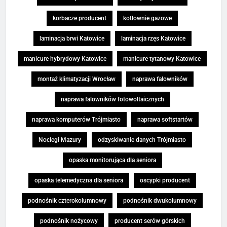
korbacze producent
kotłownie gazowe
laminacja brwi Katowice
laminacja rzęs Katowice
manicure hybrydowy Katowice
manicure tytanowy Katowice
montaż klimatyzacji Wrocław
naprawa falowników
naprawa falowników fotowoltaicznych
naprawa komputerów Trójmiasto
naprawa softstartów
Noclegi Mazury
odzyskiwanie danych Trójmiasto
opaska monitorująca dla seniora
opaska telemedyczna dla seniora
oscypki producent
podnośnik czterokolumnowy
podnośnik dwukolumnowy
podnośnik nożycowy
producent serów górskich