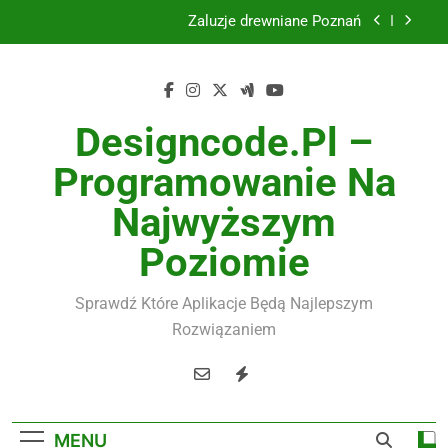
Skip
Żaluzje drewniane Poznań
to
content
Instalacje elektryczne Gdańsk
Wysokiej jakości spławik elektryczny
Designcode.pl –
Utylizacja odpadów Lublin
Programowanie Na
Żaluzje drewniane Poznań
Najwyższym
Instalacje elektryczne Gdańsk
Poziomie
Wysokiej jakości spławik elektryczny
Sprawdź Które Aplikacje Będą Najlepszym
Rozwiązaniem
MENU