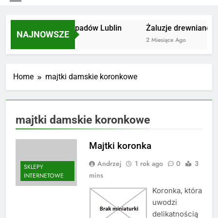
Utylizacja odpadów Lublin
Żaluzje drewniane Po
NAJNOWSZE
2 Miesiące Ago
2 Miesiące Ago
Home
majtki damskie koronkowe
majtki damskie koronkowe
Majtki koronka
Andrzej
1 rok ago
0
3
SKLEPY
mins
INTERNETOWE
Koronka, która
uwodzi
delikatnością