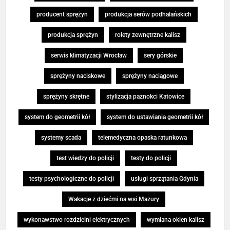
producent sprężyn
produkcja serów podhalańskich
produkcja sprężyn
rolety zewnętrzne kalisz
serwis klimatyzacji Wrocław
sery górskie
sprężyny naciskowe
sprężyny naciągowe
sprężyny skrętne
stylizacja paznokci Katowice
system do geometrii kół
system do ustawiania geometrii kół
systemy scada
telemedyczna opaska ratunkowa
test wiedzy do policji
testy do policji
testy psychologiczne do policji
usługi sprzątania Gdynia
Wakacje z dziećmi na wsi Mazury
wykonawstwo rozdzielni elektrycznych
wymiana okien kalisz