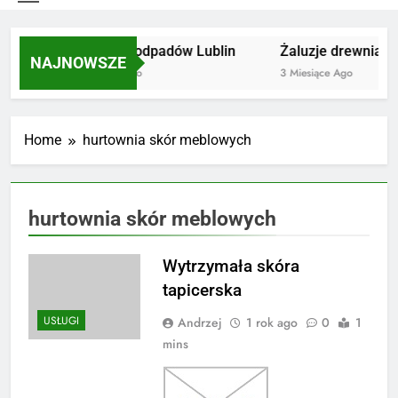
Utylizacja odpadów Lublin
Żaluzje drewniane 
NAJNOWSZE
2 Miesiące Ago
3 Miesiące Ago
Home
hurtownia skór meblowych
hurtownia skór meblowych
Wytrzymała skóra
tapicerska
USŁUGI
Andrzej
1 rok ago
0
1
mins