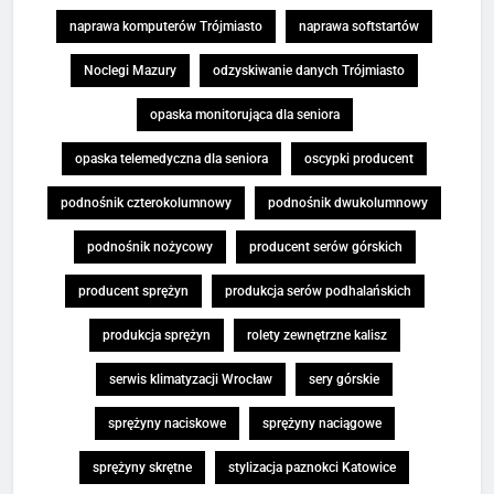
naprawa komputerów Trójmiasto
naprawa softstartów
Noclegi Mazury
odzyskiwanie danych Trójmiasto
opaska monitorująca dla seniora
opaska telemedyczna dla seniora
oscypki producent
podnośnik czterokolumnowy
podnośnik dwukolumnowy
podnośnik nożycowy
producent serów górskich
producent sprężyn
produkcja serów podhalańskich
produkcja sprężyn
rolety zewnętrzne kalisz
serwis klimatyzacji Wrocław
sery górskie
sprężyny naciskowe
sprężyny naciągowe
sprężyny skrętne
stylizacja paznokci Katowice