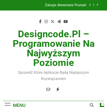
Skip
Żaluzje drewniane Poznań
to
content
Instalacje elektryczne Gdańsk
Wysokiej jakości spławik elektryczny
Designcode.pl –
Utylizacja odpadów Lublin
Programowanie Na
Żaluzje drewniane Poznań
Najwyższym
Instalacje elektryczne Gdańsk
Poziomie
Wysokiej jakości spławik elektryczny
Sprawdź Które Aplikacje Będą Najlepszym
Rozwiązaniem
MENU