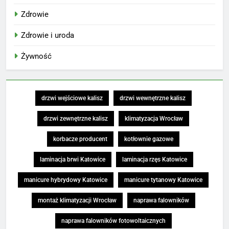
Zdrowie
Zdrowie i uroda
Żywność
drzwi wejściowe kalisz
drzwi wewnętrzne kalisz
drzwi zewnętrzne kalisz
klimatyzacja Wrocław
korbacze producent
kotłownie gazowe
laminacja brwi Katowice
laminacja rzęs Katowice
manicure hybrydowy Katowice
manicure tytanowy Katowice
montaż klimatyzacji Wrocław
naprawa falowników
naprawa falowników fotowoltaicznych