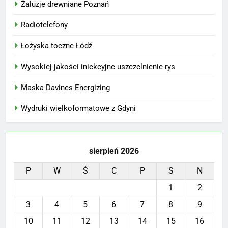
Żaluzje drewniane Poznań
Radiotelefony
Łożyska toczne Łódź
Wysokiej jakości iniekcyjne uszczelnienie rys
Maska Davines Energizing
Wydruki wielkoformatowe z Gdyni
sierpień 2026
P
W
Ś
C
P
S
N
1
2
3
4
5
6
7
8
9
10
11
12
13
14
15
16