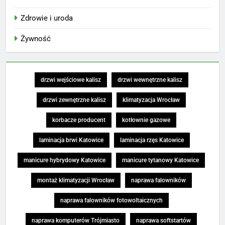
Zdrowie i uroda
Żywność
drzwi wejściowe kalisz
drzwi wewnętrzne kalisz
drzwi zewnętrzne kalisz
klimatyzacja Wrocław
korbacze producent
kotłownie gazowe
laminacja brwi Katowice
laminacja rzęs Katowice
manicure hybrydowy Katowice
manicure tytanowy Katowice
montaż klimatyzacji Wrocław
naprawa falowników
naprawa falowników fotowoltaicznych
naprawa komputerów Trójmiasto
naprawa softstartów