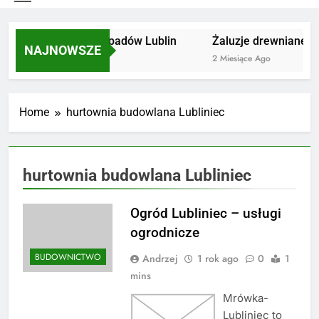
Utylizacja odpadów Lublin
Żaluzje drewniane Po
NAJNOWSZE
2 Miesiące Ago
2 Miesiące Ago
Home
hurtownia budowlana Lubliniec
hurtownia budowlana Lubliniec
Ogród Lubliniec – usługi
ogrodnicze
BUDOWNICTWO
Andrzej
1 rok ago
0
1
mins
Mrówka-
Lubliniec to