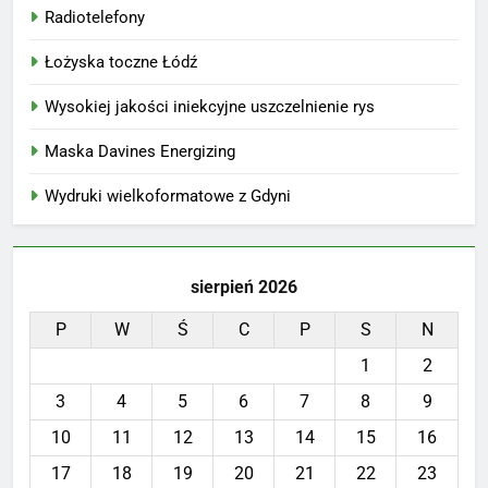
Radiotelefony
Łożyska toczne Łódź
Wysokiej jakości iniekcyjne uszczelnienie rys
Maska Davines Energizing
Wydruki wielkoformatowe z Gdyni
sierpień 2026
P
W
Ś
C
P
S
N
1
2
3
4
5
6
7
8
9
10
11
12
13
14
15
16
17
18
19
20
21
22
23