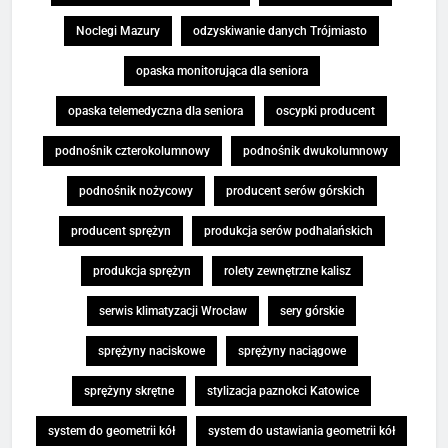
Noclegi Mazury
odzyskiwanie danych Trójmiasto
opaska monitorująca dla seniora
opaska telemedyczna dla seniora
oscypki producent
podnośnik czterokolumnowy
podnośnik dwukolumnowy
podnośnik nożycowy
producent serów górskich
producent sprężyn
produkcja serów podhalańskich
produkcja sprężyn
rolety zewnętrzne kalisz
serwis klimatyzacji Wrocław
sery górskie
sprężyny naciskowe
sprężyny naciągowe
sprężyny skrętne
stylizacja paznokci Katowice
system do geometrii kół
system do ustawiania geometrii kół