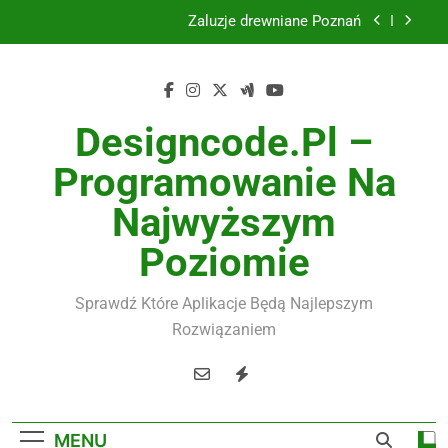
Skip
Żaluzje drewniane Poznań
to
content
Instalacje elektryczne Gdańsk
Wysokiej jakości spławik elektryczny
Designcode.pl –
Utylizacja odpadów Lublin
Programowanie Na
Żaluzje drewniane Poznań
Najwyższym
Instalacje elektryczne Gdańsk
Poziomie
Wysokiej jakości spławik elektryczny
Sprawdź Które Aplikacje Będą Najlepszym
Rozwiązaniem
MENU