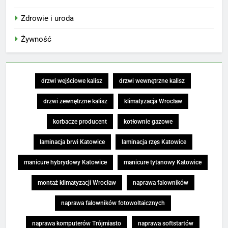
Zdrowie i uroda
Żywność
drzwi wejściowe kalisz
drzwi wewnętrzne kalisz
drzwi zewnętrzne kalisz
klimatyzacja Wrocław
korbacze producent
kotłownie gazowe
laminacja brwi Katowice
laminacja rzęs Katowice
manicure hybrydowy Katowice
manicure tytanowy Katowice
montaż klimatyzacji Wrocław
naprawa falowników
naprawa falowników fotowoltaicznych
naprawa komputerów Trójmiasto
naprawa softstartów