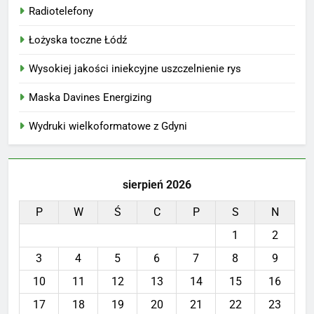
Radiotelefony
Łożyska toczne Łódź
Wysokiej jakości iniekcyjne uszczelnienie rys
Maska Davines Energizing
Wydruki wielkoformatowe z Gdyni
sierpień 2026
P
W
Ś
C
P
S
N
1
2
3
4
5
6
7
8
9
10
11
12
13
14
15
16
17
18
19
20
21
22
23