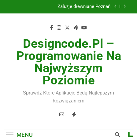
Skip
Żaluzje drewniane Poznań
to
content
Instalacje elektryczne Gdańsk
Wysokiej jakości spławik elektryczny
Designcode.pl –
Utylizacja odpadów Lublin
Programowanie Na
Żaluzje drewniane Poznań
Najwyższym
Instalacje elektryczne Gdańsk
Poziomie
Wysokiej jakości spławik elektryczny
Sprawdź Które Aplikacje Będą Najlepszym
Rozwiązaniem
MENU