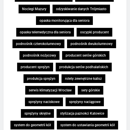
Noclegi Mazury
odzyskiwanie danych Trójmiasto
opaska monitorująca dla seniora
opaska telemedyczna dla seniora
oscypki producent
podnośnik czterokolumnowy
podnośnik dwukolumnowy
podnośnik nożycowy
producent serów górskich
producent sprężyn
produkcja serów podhalańskich
produkcja sprężyn
rolety zewnętrzne kalisz
serwis klimatyzacji Wrocław
sery górskie
sprężyny naciskowe
sprężyny naciągowe
sprężyny skrętne
stylizacja paznokci Katowice
system do geometrii kół
system do ustawiania geometrii kół