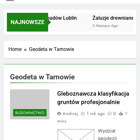
Utylizacja odpadów Lublin
Żaluzje drewniane Po
NAJNOWSZE
2 Miesiące Ago
2 Miesiące Ago
Home
Geodeta w Tarnowie
Geodeta w Tarnowie
Gleboznawcza klasyfikacja
gruntów profesjonalnie
BUDOWNICTWO
Andrzej
1 rok ago
0
1
mins
Wydział
geodezji