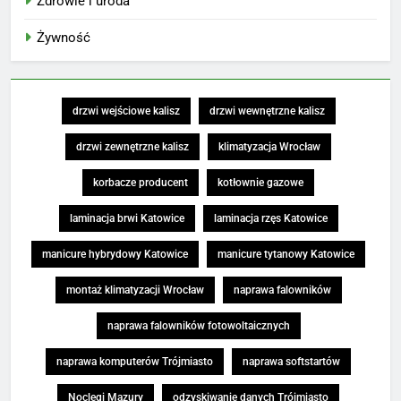
Zdrowie i uroda
Żywność
drzwi wejściowe kalisz
drzwi wewnętrzne kalisz
drzwi zewnętrzne kalisz
klimatyzacja Wrocław
korbacze producent
kotłownie gazowe
laminacja brwi Katowice
laminacja rzęs Katowice
manicure hybrydowy Katowice
manicure tytanowy Katowice
montaż klimatyzacji Wrocław
naprawa falowników
naprawa falowników fotowoltaicznych
naprawa komputerów Trójmiasto
naprawa softstartów
Noclegi Mazury
odzyskiwanie danych Trójmiasto