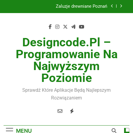
Skip
Żaluzje drewniane Poznań
to
content
Instalacje elektryczne Gdańsk
Wysokiej jakości spławik elektryczny
Designcode.pl –
Utylizacja odpadów Lublin
Programowanie Na
Żaluzje drewniane Poznań
Najwyższym
Instalacje elektryczne Gdańsk
Poziomie
Wysokiej jakości spławik elektryczny
Sprawdź Które Aplikacje Będą Najlepszym
Rozwiązaniem
MENU