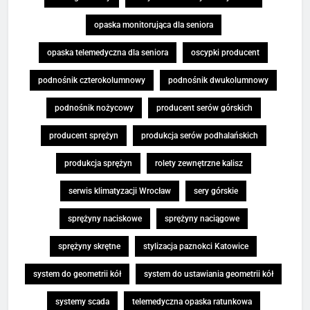
opaska monitorująca dla seniora
opaska telemedyczna dla seniora
oscypki producent
podnośnik czterokolumnowy
podnośnik dwukolumnowy
podnośnik nożycowy
producent serów górskich
producent sprężyn
produkcja serów podhalańskich
produkcja sprężyn
rolety zewnętrzne kalisz
serwis klimatyzacji Wrocław
sery górskie
sprężyny naciskowe
sprężyny naciągowe
sprężyny skrętne
stylizacja paznokci Katowice
system do geometrii kół
system do ustawiania geometrii kół
systemy scada
telemedyczna opaska ratunkowa