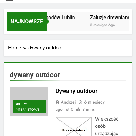
Utylizacja odpadów Lublin
Żaluzje drewniane Po
NAJNOWSZE
2 Miesiące Ago
2 Miesiące Ago
Home
dywany outdoor
dywany outdoor
Dywany outdoor
Andrzej
6 miesięcy
SKLEPY
ago
0
3 mins
INTERNETOWE
Większość
osób
urządzając