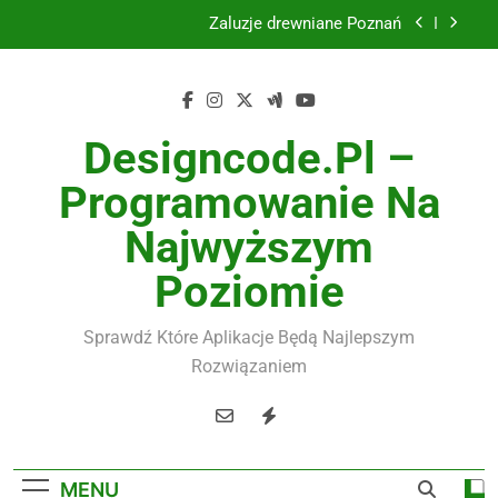
Skip
Żaluzje drewniane Poznań
to
content
Instalacje elektryczne Gdańsk
Wysokiej jakości spławik elektryczny
Designcode.pl –
Utylizacja odpadów Lublin
Programowanie Na
Żaluzje drewniane Poznań
Najwyższym
Instalacje elektryczne Gdańsk
Poziomie
Wysokiej jakości spławik elektryczny
Sprawdź Które Aplikacje Będą Najlepszym
Rozwiązaniem
MENU