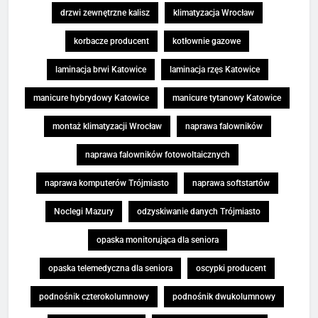
drzwi zewnętrzne kalisz
klimatyzacja Wrocław
korbacze producent
kotłownie gazowe
laminacja brwi Katowice
laminacja rzęs Katowice
manicure hybrydowy Katowice
manicure tytanowy Katowice
montaż klimatyzacji Wrocław
naprawa falowników
naprawa falowników fotowoltaicznych
naprawa komputerów Trójmiasto
naprawa softstartów
Noclegi Mazury
odzyskiwanie danych Trójmiasto
opaska monitorująca dla seniora
opaska telemedyczna dla seniora
oscypki producent
podnośnik czterokolumnowy
podnośnik dwukolumnowy