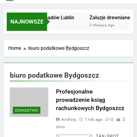
Utylizacja odpadów Lublin
Żaluzje drewniane Poz
NAJNOWSZE
2 Miesiące Ago
3 Miesiące Ago
Home
biuro podatkowe Bydgoszcz
biuro podatkowe Bydgoszcz
Profesjonalne
prowadzenie ksiąg
rachunkowych Bydgoszcz
DORADZTWO
Andrzej
1 rok ago
0
2
mins
TAX-SPOT,