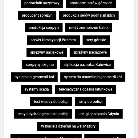
podnośnik nożycowy
producent serów górskich
producent sprężyn
produkcja serów podhalańskich
produkcja sprężyn
rolety zewnętrzne kalisz
serwis klimatyzacji Wrocław
sery górskie
sprężyny naciskowe
sprężyny naciągowe
sprężyny skrętne
stylizacja paznokci Katowice
system do geometrii kół
system do ustawiania geometrii kół
systemy scada
telemedyczna opaska ratunkowa
test wiedzy do policji
testy do policji
testy psychologiczne do policji
usługi sprzątania Gdynia
Wakacje z dziećmi na wsi Mazury