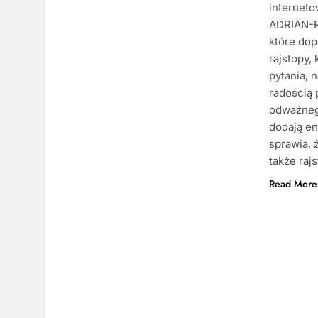
interneto
ADRIAN-R
które dop
rajstopy,
pytania, 
radością 
odważnego
dodają en
sprawia,
także raj
Read More