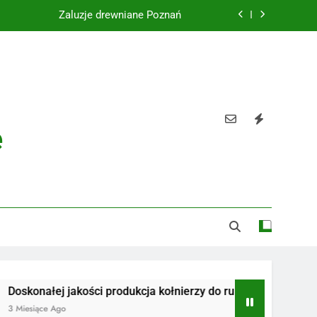
Żaluzje drewniane Poznań
Instalacje elektryczne Gdańsk
Wysokiej jakości spławik elektryczny
Utylizacja odpadów Lublin
e
Żaluzje drewniane Poznań
Instalacje elektryczne Gdańsk
Wysokiej jakości spławik elektryczny
ej jakości produkcja kołnierzy do rur
Radiotelefony
 Ago
3 Miesiące Ago