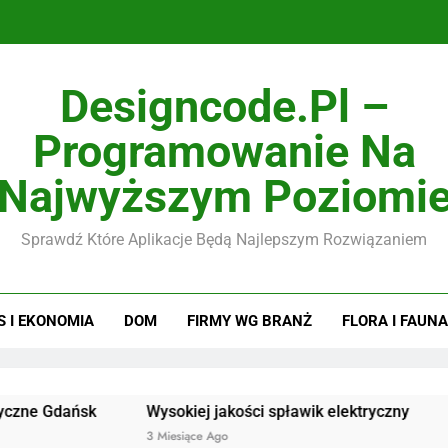
Designcode.pl –
Programowanie Na
Najwyższym Poziomi
Sprawdź Które Aplikacje Będą Najlepszym Rozwiązaniem
S I EKONOMIA
DOM
FIRMY WG BRANŻ
FLORA I FAUNA
ańsk
Wysokiej jakości spławik elektryczny
Doskonał
3 Miesiące Ago
3 Miesiące