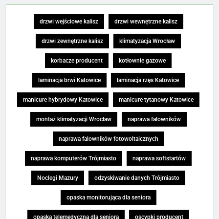
drzwi wejściowe kalisz
drzwi wewnętrzne kalisz
drzwi zewnętrzne kalisz
klimatyzacja Wrocław
korbacze producent
kotłownie gazowe
laminacja brwi Katowice
laminacja rzęs Katowice
manicure hybrydowy Katowice
manicure tytanowy Katowice
montaż klimatyzacji Wrocław
naprawa falowników
naprawa falowników fotowoltaicznych
naprawa komputerów Trójmiasto
naprawa softstartów
Noclegi Mazury
odzyskiwanie danych Trójmiasto
opaska monitorująca dla seniora
opaska telemedyczna dla seniora
oscypki producent