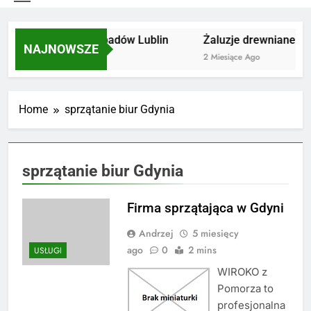
Utylizacja odpadów Lublin
Żaluzje drewniane Po
NAJNOWSZE
2 Miesiące Ago
2 Miesiące Ago
Home
sprzątanie biur Gdynia
sprzątanie biur Gdynia
Firma sprzątająca w Gdyni
Andrzej
5 miesięcy
ago
0
2 mins
USŁUGI
WIROKO z
Pomorza to
profesjonalna