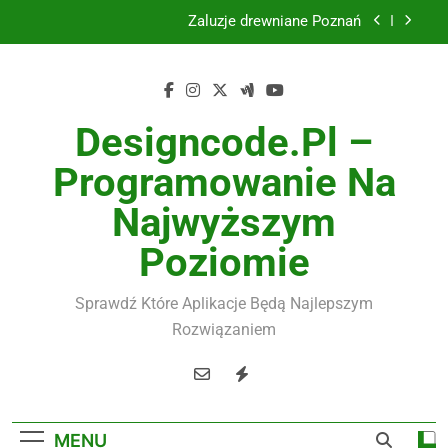
Skip
Żaluzje drewniane Poznań
to
content
Instalacje elektryczne Gdańsk
Wysokiej jakości spławik elektryczny
Designcode.pl –
Utylizacja odpadów Lublin
Programowanie Na
Żaluzje drewniane Poznań
Najwyższym
Instalacje elektryczne Gdańsk
Poziomie
Wysokiej jakości spławik elektryczny
Sprawdź Które Aplikacje Będą Najlepszym
Rozwiązaniem
MENU