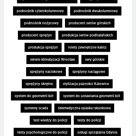
podnośnik czterokolumnowy
podnośnik dwukolumnowy
podnośnik nożycowy
producent serów górskich
producent sprężyn
produkcja serów podhalańskich
produkcja sprężyn
rolety zewnętrzne kalisz
serwis klimatyzacji Wrocław
sery górskie
sprężyny naciskowe
sprężyny naciągowe
sprężyny skrętne
stylizacja paznokci Katowice
system do geometrii kół
system do ustawiania geometrii kół
systemy scada
telemedyczna opaska ratunkowa
test wiedzy do policji
testy do policji
testy psychologiczne do policji
usługi sprzątania Gdynia