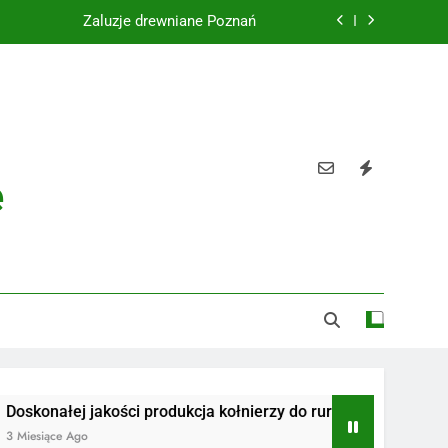
Żaluzje drewniane Poznań
Instalacje elektryczne Gdańsk
Wysokiej jakości spławik elektryczny
Utylizacja odpadów Lublin
e
Żaluzje drewniane Poznań
Instalacje elektryczne Gdańsk
Wysokiej jakości spławik elektryczny
ałej jakości produkcja kołnierzy do rur
Radiotelefony
ce Ago
3 Miesiące Ago