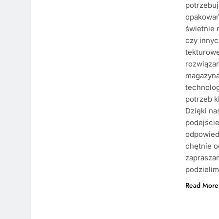
potrzebuj
opakowań
świetnie 
czy innyc
tekturowe
rozwiąza
magazyna
technolog
potrzeb k
Dzięki n
podejście
odpowiedz
chętnie o
zapraszam
podzielim
Read More