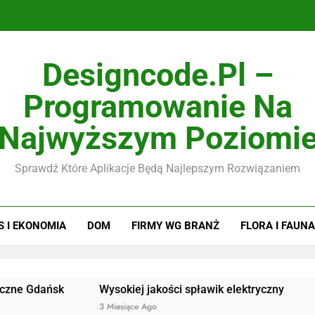
Designcode.pl –
Programowanie Na
Najwyższym Poziomi
Sprawdź Które Aplikacje Będą Najlepszym Rozwiązaniem
S I EKONOMIA
DOM
FIRMY WG BRANŻ
FLORA I FAUNA
dańsk
Wysokiej jakości spławik elektryczny
Doskon
3 Miesiące Ago
3 Miesią