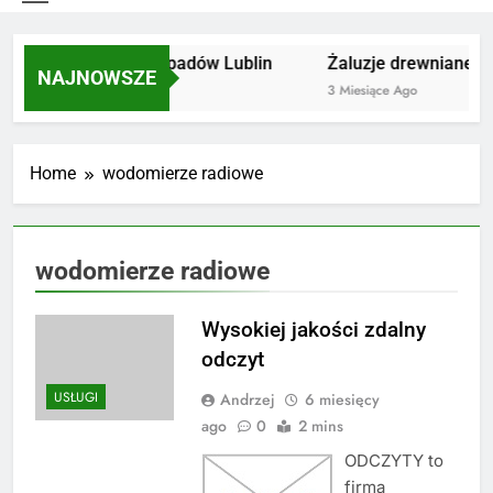
Utylizacja odpadów Lublin
Żaluzje drewniane Po
NAJNOWSZE
2 Miesiące Ago
3 Miesiące Ago
Home
wodomierze radiowe
wodomierze radiowe
Wysokiej jakości zdalny
odczyt
USŁUGI
Andrzej
6 miesięcy
ago
0
2 mins
ODCZYTY to
firma