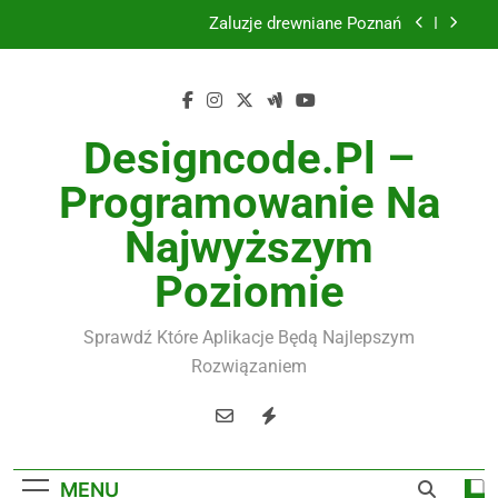
Skip
Żaluzje drewniane Poznań
to
content
Instalacje elektryczne Gdańsk
Wysokiej jakości spławik elektryczny
Designcode.pl –
Utylizacja odpadów Lublin
Programowanie Na
Żaluzje drewniane Poznań
Najwyższym
Instalacje elektryczne Gdańsk
Poziomie
Wysokiej jakości spławik elektryczny
Sprawdź Które Aplikacje Będą Najlepszym
Rozwiązaniem
MENU