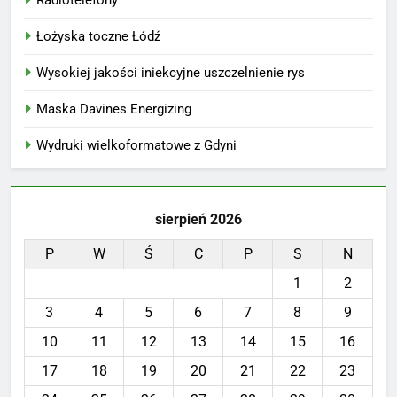
Łożyska toczne Łódź
Wysokiej jakości iniekcyjne uszczelnienie rys
Maska Davines Energizing
Wydruki wielkoformatowe z Gdyni
sierpień 2026
P
W
Ś
C
P
S
N
1
2
3
4
5
6
7
8
9
10
11
12
13
14
15
16
17
18
19
20
21
22
23