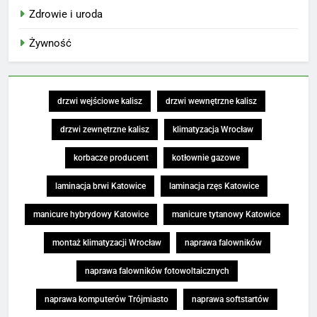
Zdrowie i uroda
Żywność
drzwi wejściowe kalisz
drzwi wewnętrzne kalisz
drzwi zewnętrzne kalisz
klimatyzacja Wrocław
korbacze producent
kotłownie gazowe
laminacja brwi Katowice
laminacja rzęs Katowice
manicure hybrydowy Katowice
manicure tytanowy Katowice
montaż klimatyzacji Wrocław
naprawa falowników
naprawa falowników fotowoltaicznych
naprawa komputerów Trójmiasto
naprawa softstartów