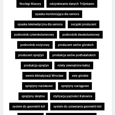
Noclegi Mazury
odzyskiwanie danych Trójmiasto
opaska monitorująca dla seniora
opaska telemedyczna dla seniora
oscypki producent
podnośnik czterokolumnowy
podnośnik dwukolumnowy
podnośnik nożycowy
producent serów górskich
producent sprężyn
produkcja serów podhalańskich
produkcja sprężyn
rolety zewnętrzne kalisz
serwis klimatyzacji Wrocław
sery górskie
sprężyny naciskowe
sprężyny naciągowe
sprężyny skrętne
stylizacja paznokci Katowice
system do geometrii kół
system do ustawiania geometrii kół