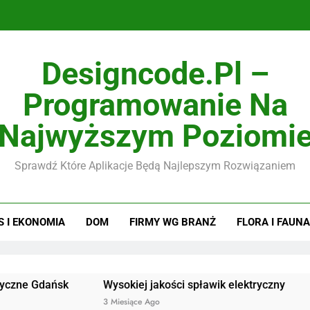
Designcode.pl –
Programowanie Na
Najwyższym Poziomi
Sprawdź Które Aplikacje Będą Najlepszym Rozwiązaniem
S I EKONOMIA
DOM
FIRMY WG BRANŻ
FLORA I FAUNA
ańsk
Wysokiej jakości spławik elektryczny
Doskonał
3 Miesiące Ago
3 Miesiące