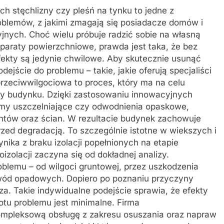
h stęchlizny czy pleśń na tynku to jedne z
oblemów, z jakimi zmagają się posiadacze domów i
jnych. Choć wielu próbuje radzić sobie na własną
eparaty powierzchniowe, prawda jest taka, że bez
fekty są jedynie chwilowe. Aby skutecznie usunąć
ejście do problemu – takie, jakie oferują specjaliści
przeciwwilgociowa to proces, który ma na celu
ry budynku. Dzięki zastosowaniu innowacyjnych
stemy uszczelniające czy odwodnienia opaskowe,
ntów oraz ścian. W rezultacie budynek zachowuje
rzed degradacją. To szczególnie istotne w wiekszych i
nika z braku izolacji popełnionych na etapie
izolacji zaczyna się od dokładnej analizy.
oblemu – od wilgoci gruntowej, przez uszkodzenia
 wód opadowych. Dopiero po poznaniu przyczyny
a. Takie indywidualne podejście sprawia, że efekty
tu problemu jest minimalne. Firma
ompleksową obsługę z zakresu osuszania oraz napraw