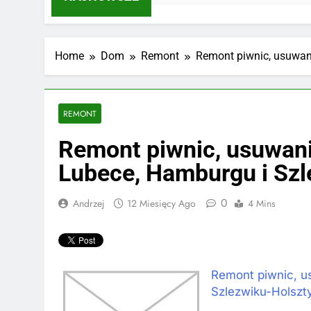
Home
Dom
Remont
Remont piwnic, usuwani
REMONT
Remont piwnic, usuwanie
Lubece, Hamburgu i Szl
0
Andrzej
12 Miesięcy Ago
4 Mins
Remont piwnic, us
Szlezwiku-Holszt