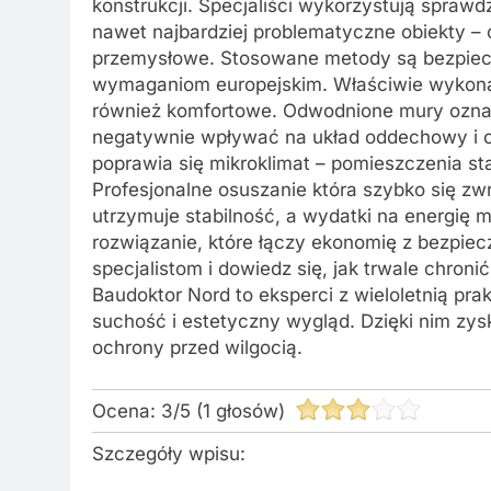
konstrukcji. Specjaliści wykorzystują spraw
nawet najbardziej problematyczne obiekty – 
przemysłowe. Stosowane metody są bezpieczn
wymaganiom europejskim. Właściwie wykonana 
również komfortowe. Odwodnione mury oznac
negatywnie wpływać na układ oddechowy i 
poprawia się mikroklimat – pomieszczenia sta
Profesjonalne osuszanie która szybko się z
utrzymuje stabilność, a wydatki na energię ma
rozwiązanie, które łączy ekonomię z bezpie
specjalistom i dowiedz się, jak trwale chr
Baudoktor Nord to eksperci z wieloletnią pra
suchość i estetyczny wygląd. Dzięki nim zys
ochrony przed wilgocią.
Ocena:
3
/
5
(
1
głosów)
Szczegóły wpisu: