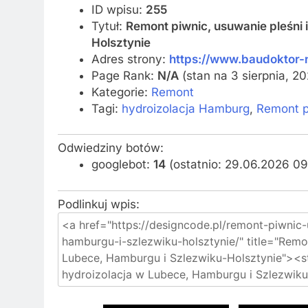
ID wpisu:
255
Tytuł:
Remont piwnic, usuwanie pleśni 
Holsztynie
Adres strony:
https://www.baudoktor-
Page Rank:
N/A
(stan na 3 sierpnia, 2
Kategorie:
Remont
Tagi:
hydroizolacja Hamburg
,
Remont p
Odwiedziny botów:
googlebot:
14
(ostatnio: 29.06.2026 09
Podlinkuj wpis: