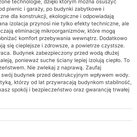
dzone technologie, dzięki którym można osuszyć
od piwnic i garaży, po budynki zabytkowe i
e dla konstrukcji, ekologiczne i odpowiadają
izolacja przynosi nie tylko efekty techniczne, ale
zają eliminację mikroorganizmów, które mogą
obniżać komfort przebywania wewnątrz. Dodatkowo
ją się cieplejsze i zdrowsze, a powietrze czystsze.
wraca. Budynek zabezpieczony przed wodą dłużej
leją, ponieważ suche ściany lepiej izolują ciepło. To
czeństwem. Nie zwlekaj z naprawą. Zaufaj
onić swój budynek przed destrukcyjnym wpływem wody.
ktyką, którzy od lat przywracają budynkom stabilność,
kasz spokój i bezpieczeństwo oraz gwarancję trwałej