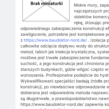
Mokre mury, zapac
najczęstszych pr
obiektów komercy
rękę, stosując pr
odpowiedniego zabezpieczenia konstrukcji e
zawilgocenie, potrzebne jest kompleksowe pod
z
https://www.baudoktor-nord.de/
. Izolacja 
całkowite odcięcie dopływu wody do struktu
metod, takich jak iniekcja krystaliczna, sy
możliwe jest trwałe zabezpieczenie fundame
suchość, a jego konstrukcja jest chroniona p
starszych budynkach, gdzie wilgoć często wy
wznoszenia. Profesjonalne podejście do hydro
Wykwalifikowani specjaliści badają źródła pr
konstrukcji, po niewłaściwe odprowadzanie
dobierana jest odpowiednia metoda naprawcz
są długotrwałe, a prawdopodobieństwo nawro
https://www.baudoktor-nord.de/ zapewnia k