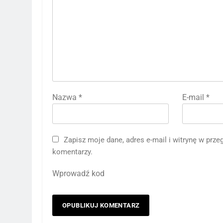
Nazwa
*
E-mail
*
Zapisz moje dane, adres e-mail i witrynę w prz
komentarzy.
Wprowadź kod