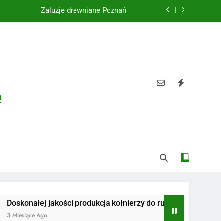
Żaluzje drewniane Poznań
Instalacje elektryczne Gdańsk
Wysokiej jakości spławik elektryczny
Utylizacja odpadów Lublin
e
Żaluzje drewniane Poznań
Instalacje elektryczne Gdańsk
Wysokiej jakości spławik elektryczny
ej jakości produkcja kołnierzy do rur
Radiotelefony
 Ago
3 Miesiące Ago