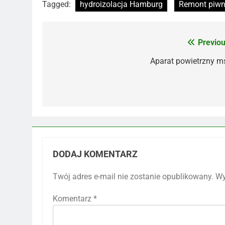
Tagged:
hydroizolacja Hamburg
Remont piwn
Previou
Nawigacja
wpisu
Aparat powietrzny m
DODAJ KOMENTARZ
Twój adres e-mail nie zostanie opublikowany.
Wy
Komentarz
*