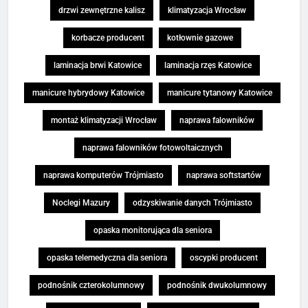
drzwi zewnętrzne kalisz
klimatyzacja Wrocław
korbacze producent
kotłownie gazowe
laminacja brwi Katowice
laminacja rzęs Katowice
manicure hybrydowy Katowice
manicure tytanowy Katowice
montaż klimatyzacji Wrocław
naprawa falowników
naprawa falowników fotowoltaicznych
naprawa komputerów Trójmiasto
naprawa softstartów
Noclegi Mazury
odzyskiwanie danych Trójmiasto
opaska monitorująca dla seniora
opaska telemedyczna dla seniora
oscypki producent
podnośnik czterokolumnowy
podnośnik dwukolumnowy