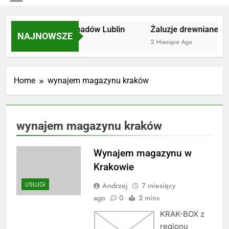
Utylizacja odpadów Lublin
Żaluzje drewniane Po
NAJNOWSZE
2 Miesiące Ago
2 Miesiące Ago
Home
wynajem magazynu kraków
wynajem magazynu kraków
Wynajem magazynu w
Krakowie
USŁUGI
Andrzej
7 miesięcy
ago
0
2 mins
KRAK-BOX z
regionu