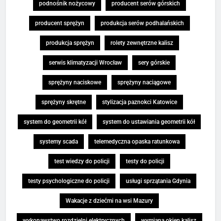
podnośnik nożycowy
producent serów górskich
producent sprężyn
produkcja serów podhalańskich
produkcja sprężyn
rolety zewnętrzne kalisz
serwis klimatyzacji Wrocław
sery górskie
sprężyny naciskowe
sprężyny naciągowe
sprężyny skrętne
stylizacja paznokci Katowice
system do geometrii kół
system do ustawiania geometrii kół
systemy scada
telemedyczna opaska ratunkowa
test wiedzy do policji
testy do policji
testy psychologiczne do policji
usługi sprzątania Gdynia
Wakacje z dziećmi na wsi Mazury
wykonawstwo rozdzielni elektrycznych
wymiana okien kalisz