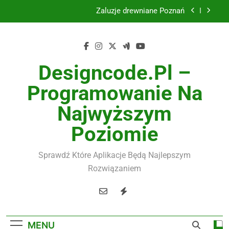
Skip
Żaluzje drewniane Poznań
to
content
Instalacje elektryczne Gdańsk
Wysokiej jakości spławik elektryczny
Designcode.pl –
Utylizacja odpadów Lublin
Programowanie Na
Żaluzje drewniane Poznań
Najwyższym
Instalacje elektryczne Gdańsk
Poziomie
Wysokiej jakości spławik elektryczny
Sprawdź Które Aplikacje Będą Najlepszym
Rozwiązaniem
MENU