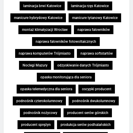
laminacja brwi Katowice
laminacja rzęs Katowice
manicure hybrydowy Katowice
manicure tytanowy Katowice
montaż klimatyzacji Wrocław
naprawa falowników
naprawa falowników fotowoltaicznych
naprawa komputerów Trójmiasto
naprawa softstartów
Noclegi Mazury
odzyskiwanie danych Trójmiasto
opaska monitorująca dla seniora
opaska telemedyczna dla seniora
oscypki producent
podnośnik czterokolumnowy
podnośnik dwukolumnowy
podnośnik nożycowy
producent serów górskich
producent sprężyn
produkcja serów podhalańskich