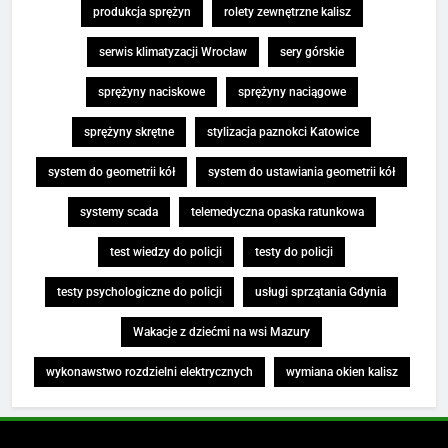
produkcja sprężyn
rolety zewnętrzne kalisz
serwis klimatyzacji Wrocław
sery górskie
sprężyny naciskowe
sprężyny naciągowe
sprężyny skrętne
stylizacja paznokci Katowice
system do geometrii kół
system do ustawiania geometrii kół
systemy scada
telemedyczna opaska ratunkowa
test wiedzy do policji
testy do policji
testy psychologiczne do policji
usługi sprzątania Gdynia
Wakacje z dziećmi na wsi Mazury
wykonawstwo rozdzielni elektrycznych
wymiana okien kalisz