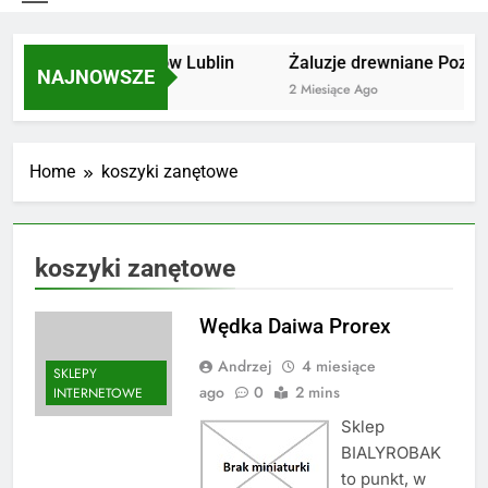
Utylizacja odpadów Lublin
Żaluzje drewniane Poznań
NAJNOWSZE
2 Miesiące Ago
2 Miesiące Ago
Home
koszyki zanętowe
koszyki zanętowe
Wędka Daiwa Prorex
Andrzej
4 miesiące
SKLEPY
ago
0
2 mins
INTERNETOWE
Sklep
BIALYROBAK
to punkt, w