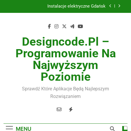
Skip
Instalacje elektryczne Gdańsk
to
content
Wysokiej jakości spławik elektryczny
Utylizacja odpadów Lublin
Designcode.pl –
Żaluzje drewniane Poznań
Programowanie Na
Instalacje elektryczne Gdańsk
Najwyższym
Wysokiej jakości spławik elektryczny
Poziomie
Sprawdź Które Aplikacje Będą Najlepszym
Rozwiązaniem
MENU