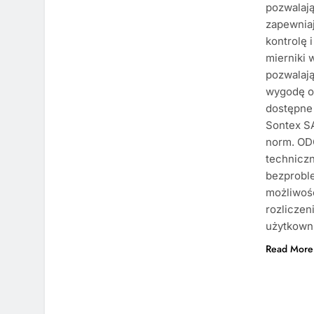
pozwalają
zapewniaj
kontrolę 
mierniki 
pozwalaj
wygodę o
dostępne 
Sontex SA
norm. OD
techniczn
bezproble
możliwoś
rozliczen
użytkown
Read More