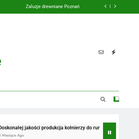
Żaluzje drewniane Poznań
Instalacje elektryczne Gdańsk
Wysokiej jakości spławik elektryczny
Utylizacja odpadów Lublin
e
Żaluzje drewniane Poznań
Instalacje elektryczne Gdańsk
Wysokiej jakości spławik elektryczny
 jakości produkcja kołnierzy do rur
Radiotelefony
go
3 Miesiące Ago