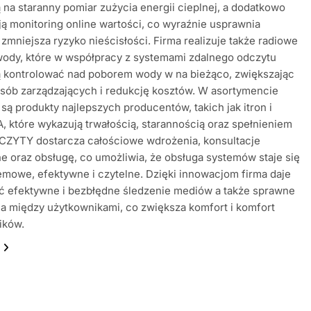
 na staranny pomiar zużycia energii cieplnej, a dodatkowo
ą monitoring online wartości, co wyraźnie usprawnia
i zmniejsza ryzyko nieścisłości. Firma realizuje także radiowe
wody, które w współpracy z systemami zdalnego odczytu
ą kontrolować nad poborem wody w na bieżąco, zwiększając
sób zarządzających i redukcję kosztów. W asortymencie
są produkty najlepszych producentów, takich jak itron i
, które wykazują trwałością, starannością oraz spełnieniem
CZYTY dostarcza całościowe wdrożenia, konsultacje
e oraz obsługę, co umożliwia, że obsługa systemów staje się
mowe, efektywne i czytelne. Dzięki innowacjom firma daje
ć efektywne i bezbłędne śledzenie mediów a także sprawne
ia między użytkownikami, co zwiększa komfort i komfort
ików.