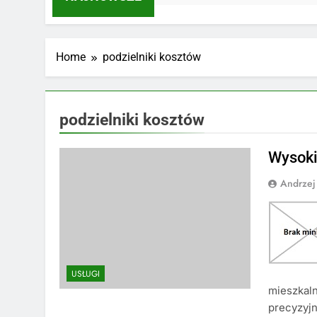
Home
podzielniki kosztów
podzielniki kosztów
Wysoki
Andrzej
USŁUGI
mieszkaln
precyzyj