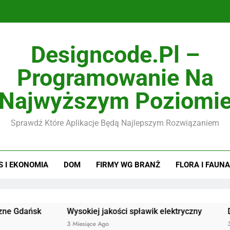
Designcode.pl –
Programowanie Na
Najwyższym Poziomi
Sprawdź Które Aplikacje Będą Najlepszym Rozwiązaniem
S I EKONOMIA
DOM
FIRMY WG BRANŻ
FLORA I FAUNA
sk
Wysokiej jakości spławik elektryczny
Doskonałej
3 Miesiące Ago
3 Miesiące A