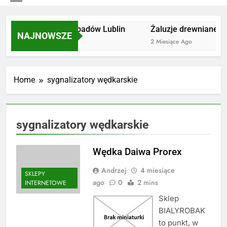
Utylizacja odpadów Lublin
Żaluzje drewniane Po
NAJNOWSZE
2 Miesiące Ago
2 Miesiące Ago
Home
sygnalizatory wędkarskie
sygnalizatory wędkarskie
Wędka Daiwa Prorex
Andrzej
4 miesiące
SKLEPY
ago
0
2 mins
INTERNETOWE
Sklep
BIALYROBAK
to punkt, w