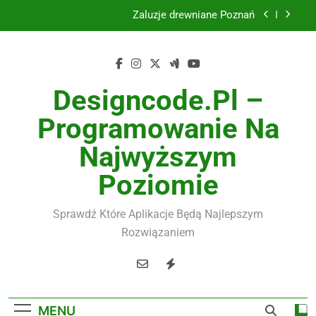
Skip
Żaluzje drewniane Poznań
to
content
Instalacje elektryczne Gdańsk
Wysokiej jakości spławik elektryczny
Designcode.pl –
Utylizacja odpadów Lublin
Programowanie Na
Żaluzje drewniane Poznań
Najwyższym
Instalacje elektryczne Gdańsk
Poziomie
Wysokiej jakości spławik elektryczny
Sprawdź Które Aplikacje Będą Najlepszym
Rozwiązaniem
MENU