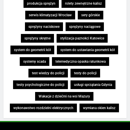
produkcja sprężyn
rolety zewnętrzne kalisz
serwis klimatyzacji Wrocław
sery górskie
sprężyny naciskowe
sprężyny naciągowe
sprężyny skrętne
stylizacja paznokci Katowice
system do geometrii kół
system do ustawiania geometrii kół
systemy scada
telemedyczna opaska ratunkowa
test wiedzy do policji
testy do policji
testy psychologiczne do policji
usługi sprzątania Gdynia
Wakacje z dziećmi na wsi Mazury
wykonawstwo rozdzielni elektrycznych
wymiana okien kalisz