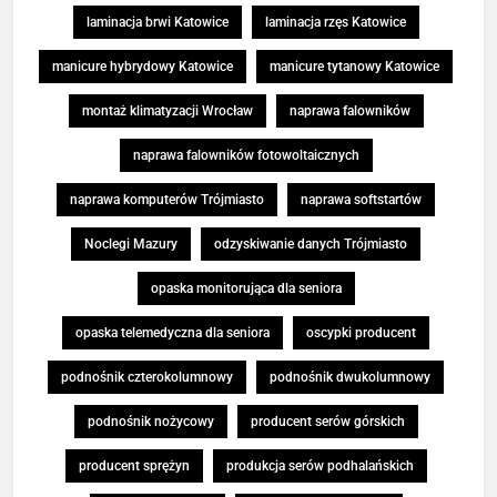
laminacja brwi Katowice
laminacja rzęs Katowice
manicure hybrydowy Katowice
manicure tytanowy Katowice
montaż klimatyzacji Wrocław
naprawa falowników
naprawa falowników fotowoltaicznych
naprawa komputerów Trójmiasto
naprawa softstartów
Noclegi Mazury
odzyskiwanie danych Trójmiasto
opaska monitorująca dla seniora
opaska telemedyczna dla seniora
oscypki producent
podnośnik czterokolumnowy
podnośnik dwukolumnowy
podnośnik nożycowy
producent serów górskich
producent sprężyn
produkcja serów podhalańskich