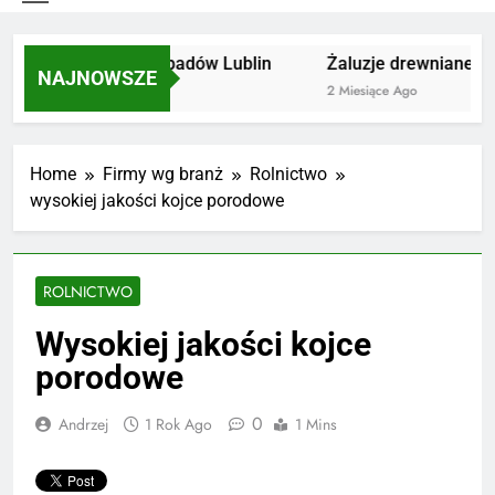
Utylizacja odpadów Lublin
Żaluzje drewniane Po
NAJNOWSZE
2 Miesiące Ago
2 Miesiące Ago
Home
Firmy wg branż
Rolnictwo
wysokiej jakości kojce porodowe
ROLNICTWO
Wysokiej jakości kojce
porodowe
0
Andrzej
1 Rok Ago
1 Mins