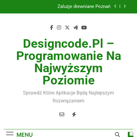
Skip
Żaluzje drewniane Poznań
to
content
Instalacje elektryczne Gdańsk
Wysokiej jakości spławik elektryczny
Designcode.pl –
Utylizacja odpadów Lublin
Programowanie Na
Żaluzje drewniane Poznań
Najwyższym
Instalacje elektryczne Gdańsk
Poziomie
Wysokiej jakości spławik elektryczny
Sprawdź Które Aplikacje Będą Najlepszym
Rozwiązaniem
MENU