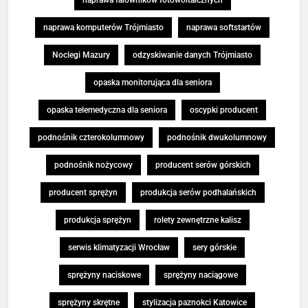
naprawa komputerów Trójmiasto
naprawa softstartów
Noclegi Mazury
odzyskiwanie danych Trójmiasto
opaska monitorująca dla seniora
opaska telemedyczna dla seniora
oscypki producent
podnośnik czterokolumnowy
podnośnik dwukolumnowy
podnośnik nożycowy
producent serów górskich
producent sprężyn
produkcja serów podhalańskich
produkcja sprężyn
rolety zewnętrzne kalisz
serwis klimatyzacji Wrocław
sery górskie
sprężyny naciskowe
sprężyny naciągowe
sprężyny skrętne
stylizacja paznokci Katowice