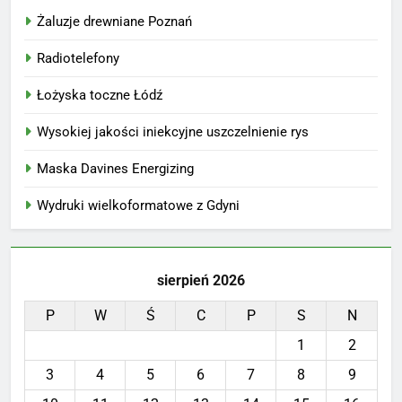
Żaluzje drewniane Poznań
Radiotelefony
Łożyska toczne Łódź
Wysokiej jakości iniekcyjne uszczelnienie rys
Maska Davines Energizing
Wydruki wielkoformatowe z Gdyni
sierpień 2026
P
W
Ś
C
P
S
N
1
2
3
4
5
6
7
8
9