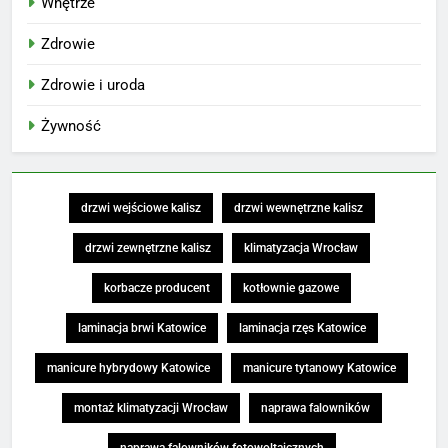
Wnętrze
Zdrowie
Zdrowie i uroda
Żywność
drzwi wejściowe kalisz
drzwi wewnętrzne kalisz
drzwi zewnętrzne kalisz
klimatyzacja Wrocław
korbacze producent
kotłownie gazowe
laminacja brwi Katowice
laminacja rzęs Katowice
manicure hybrydowy Katowice
manicure tytanowy Katowice
montaż klimatyzacji Wrocław
naprawa falowników
naprawa falowników fotowoltaicznych