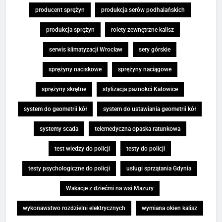
producent sprężyn
produkcja serów podhalańskich
produkcja sprężyn
rolety zewnętrzne kalisz
serwis klimatyzacji Wrocław
sery górskie
sprężyny naciskowe
sprężyny naciągowe
sprężyny skrętne
stylizacja paznokci Katowice
system do geometrii kół
system do ustawiania geometrii kół
systemy scada
telemedyczna opaska ratunkowa
test wiedzy do policji
testy do policji
testy psychologiczne do policji
usługi sprzątania Gdynia
Wakacje z dziećmi na wsi Mazury
wykonawstwo rozdzielni elektrycznych
wymiana okien kalisz