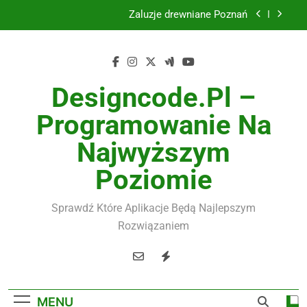
Skip
Żaluzje drewniane Poznań
to
content
Instalacje elektryczne Gdańsk
Wysokiej jakości spławik elektryczny
Designcode.pl –
Utylizacja odpadów Lublin
Programowanie Na
Żaluzje drewniane Poznań
Najwyższym
Instalacje elektryczne Gdańsk
Poziomie
Wysokiej jakości spławik elektryczny
Sprawdź Które Aplikacje Będą Najlepszym
Rozwiązaniem
MENU