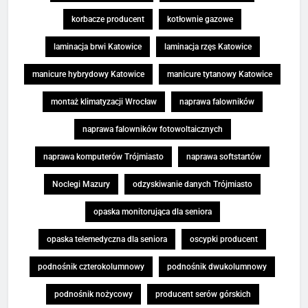
korbacze producent
kotłownie gazowe
laminacja brwi Katowice
laminacja rzęs Katowice
manicure hybrydowy Katowice
manicure tytanowy Katowice
montaż klimatyzacji Wrocław
naprawa falowników
naprawa falowników fotowoltaicznych
naprawa komputerów Trójmiasto
naprawa softstartów
Noclegi Mazury
odzyskiwanie danych Trójmiasto
opaska monitorująca dla seniora
opaska telemedyczna dla seniora
oscypki producent
podnośnik czterokolumnowy
podnośnik dwukolumnowy
podnośnik nożycowy
producent serów górskich