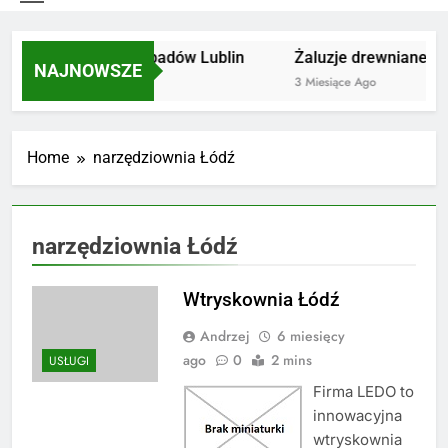
Utylizacja odpadów Lublin
Żaluzje drewniane Po
NAJNOWSZE
2 Miesiące Ago
3 Miesiące Ago
Home
narzędziownia Łódź
narzędziownia Łódź
Wtryskownia Łódź
Andrzej
6 miesięcy
ago
0
2 mins
USŁUGI
Firma LEDO to
innowacyjna
wtryskownia