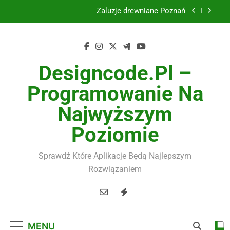
Skip
Żaluzje drewniane Poznań
to
content
Instalacje elektryczne Gdańsk
Wysokiej jakości spławik elektryczny
Designcode.pl –
Utylizacja odpadów Lublin
Programowanie Na
Żaluzje drewniane Poznań
Najwyższym
Instalacje elektryczne Gdańsk
Poziomie
Wysokiej jakości spławik elektryczny
Sprawdź Które Aplikacje Będą Najlepszym
Rozwiązaniem
MENU