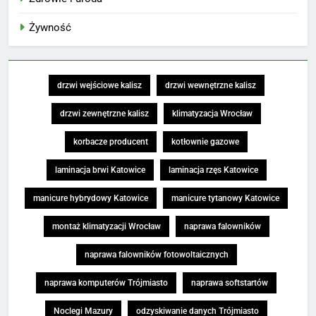
Żywność
drzwi wejściowe kalisz
drzwi wewnętrzne kalisz
drzwi zewnętrzne kalisz
klimatyzacja Wrocław
korbacze producent
kotłownie gazowe
laminacja brwi Katowice
laminacja rzęs Katowice
manicure hybrydowy Katowice
manicure tytanowy Katowice
montaż klimatyzacji Wrocław
naprawa falowników
naprawa falowników fotowoltaicznych
naprawa komputerów Trójmiasto
naprawa softstartów
Noclegi Mazury
odzyskiwanie danych Trójmiasto