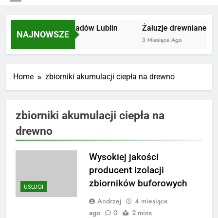
Utylizacja odpadów Lublin
Żaluzje drewniane Poz
NAJNOWSZE
2 Miesiące Ago
3 Miesiące Ago
Home
zbiorniki akumulacji ciepła na drewno
zbiorniki akumulacji ciepła na
drewno
Wysokiej jakości
producent izolacji
zbiorników buforowych
USŁUGI
Andrzej
4 miesiące
ago
0
2 mins