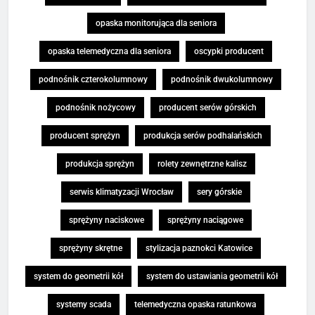
opaska monitorująca dla seniora
opaska telemedyczna dla seniora
oscypki producent
podnośnik czterokolumnowy
podnośnik dwukolumnowy
podnośnik nożycowy
producent serów górskich
producent sprężyn
produkcja serów podhalańskich
produkcja sprężyn
rolety zewnętrzne kalisz
serwis klimatyzacji Wrocław
sery górskie
sprężyny naciskowe
sprężyny naciągowe
sprężyny skrętne
stylizacja paznokci Katowice
system do geometrii kół
system do ustawiania geometrii kół
systemy scada
telemedyczna opaska ratunkowa