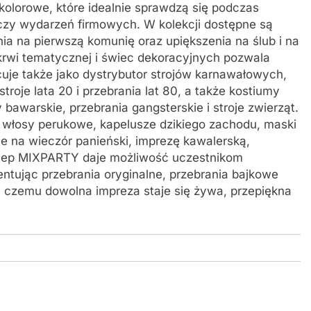
kolorowe, które idealnie sprawdzą się podczas
 czy wydarzeń firmowych. W kolekcji dostępne są
ia na pierwszą komunię oraz upiększenia na ślub i na
krwi tematycznej i świec dekoracyjnych pozwala
je także jako dystrybutor strojów karnawałowych,
troje lata 20 i przebrania lat 80, a także kostiumy
awarskie, przebrania gangsterskie i stroje zwierząt.
, włosy perukowe, kapelusze dzikiego zachodu, maski
e na wieczór panieński, imprezę kawalerską,
 Sklep MIXPARTY daje możliwość uczestnikom
tując przebrania oryginalne, przebrania bajkowe
ki czemu dowolna impreza staje się żywa, przepiękna