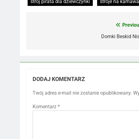
strój pirata dla dziewczynki
stroje na karnawa
Previou
Nawigacja
wpisu
Domki Beskid Nis
DODAJ KOMENTARZ
Twój adres e-mail nie zostanie opublikowany.
Wy
Komentarz
*