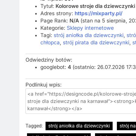
Tytuł:
Kolorowe stroje dla dziewczynki
Adres strony:
https://mixparty.pl/
Page Rank:
N/A
(stan na 5 sierpnia, 2
Kategorie:
Sklepy internetowe
Tagi:
strój aniołka dla dziewczynki
,
str
chłopca
,
strój pirata dla dziewczynki
,
s
Odwiedziny botów:
googlebot:
4
(ostatnio: 26.07.2026 17:
Podlinkuj wpis:
Tagged:
strój aniołka dla dziewczynki
strój n