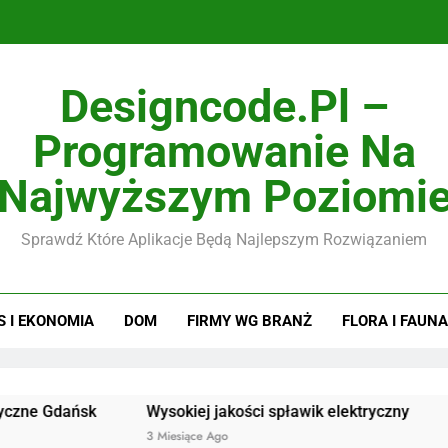
Designcode.pl –
Programowanie Na
Najwyższym Poziomi
Sprawdź Które Aplikacje Będą Najlepszym Rozwiązaniem
S I EKONOMIA
DOM
FIRMY WG BRANŻ
FLORA I FAUNA
ańsk
Wysokiej jakości spławik elektryczny
Doskonał
3 Miesiące Ago
3 Miesiąc