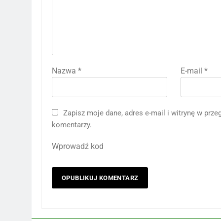
Nazwa
*
E-mail
*
Zapisz moje dane, adres e-mail i witrynę w prz
komentarzy.
Wprowadź kod