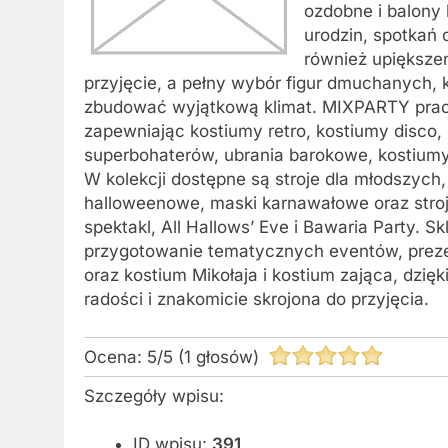
ozdobne i balony 
urodzin, spotkań
również upiększen
przyjęcie, a pełny wybór figur dmuchanych, 
zbudować wyjątkową klimat. MIXPARTY pracu
zapewniając kostiumy retro, kostiumy disco, s
superbohaterów, ubrania barokowe, kostiumy b
W kolekcji dostępne są stroje dla młodszych
halloweenowe, maski karnawałowe oraz stroj
spektakl, All Hallows’ Eve i Bawaria Party.
przygotowanie tematycznych eventów, prezen
oraz kostium Mikołaja i kostium zająca, dzię
radości i znakomicie skrojona do przyjęcia.
Ocena:
5
/
5
(
1
głosów)
Szczegóły wpisu:
ID wpisu:
391