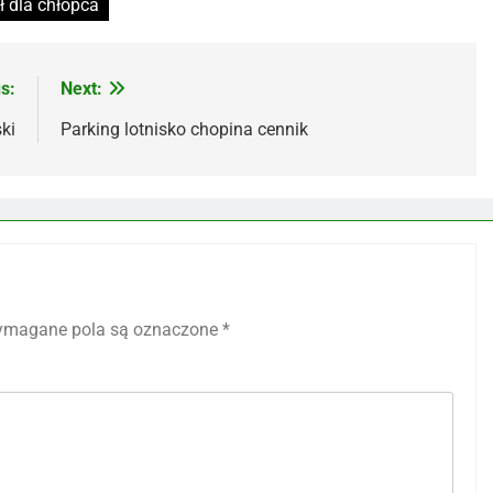
ł dla chłopca
s:
Next:
ki
Parking lotnisko chopina cennik
magane pola są oznaczone
*