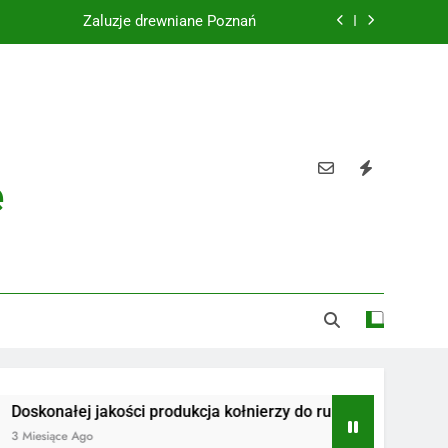
Żaluzje drewniane Poznań
Instalacje elektryczne Gdańsk
Wysokiej jakości spławik elektryczny
Utylizacja odpadów Lublin
e
Żaluzje drewniane Poznań
Instalacje elektryczne Gdańsk
Wysokiej jakości spławik elektryczny
ej jakości produkcja kołnierzy do rur
Radiotelefony
e Ago
3 Miesiące Ago