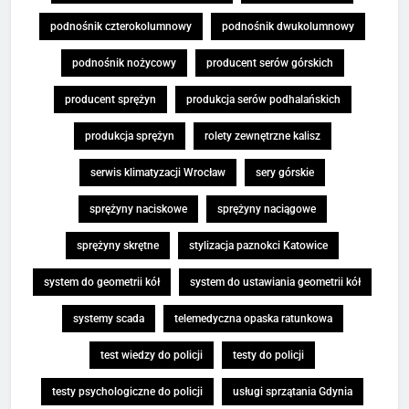
podnośnik czterokolumnowy
podnośnik dwukolumnowy
podnośnik nożycowy
producent serów górskich
producent sprężyn
produkcja serów podhalańskich
produkcja sprężyn
rolety zewnętrzne kalisz
serwis klimatyzacji Wrocław
sery górskie
sprężyny naciskowe
sprężyny naciągowe
sprężyny skrętne
stylizacja paznokci Katowice
system do geometrii kół
system do ustawiania geometrii kół
systemy scada
telemedyczna opaska ratunkowa
test wiedzy do policji
testy do policji
testy psychologiczne do policji
usługi sprzątania Gdynia