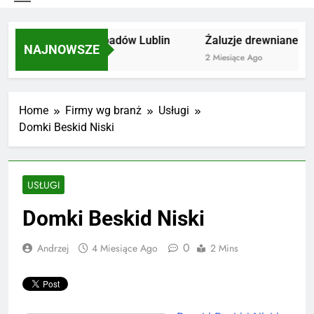
Utylizacja odpadów Lublin
Żaluzje drewniane Poz
NAJNOWSZE
2 Miesiące Ago
2 Miesiące Ago
Home
Firmy wg branż
Usługi
Domki Beskid Niski
USŁUGI
Domki Beskid Niski
0
Andrzej
4 Miesiące Ago
2 Mins