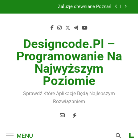
Żaluzje drewniane Poznań
Skip
to
Instalacje elektryczne Gdańsk
content
Wysokiej jakości spławik elektryczny
Designcode.pl –
Utylizacja odpadów Lublin
Programowanie Na
Żaluzje drewniane Poznań
Najwyższym
Instalacje elektryczne Gdańsk
Poziomie
Wysokiej jakości spławik elektryczny
Sprawdź Które Aplikacje Będą Najlepszym
Rozwiązaniem
MENU