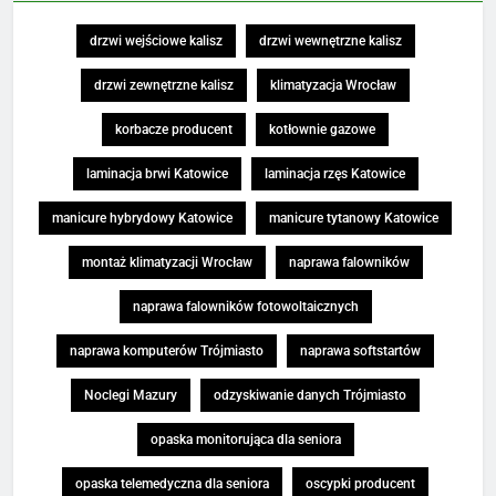
drzwi wejściowe kalisz
drzwi wewnętrzne kalisz
drzwi zewnętrzne kalisz
klimatyzacja Wrocław
korbacze producent
kotłownie gazowe
laminacja brwi Katowice
laminacja rzęs Katowice
manicure hybrydowy Katowice
manicure tytanowy Katowice
montaż klimatyzacji Wrocław
naprawa falowników
naprawa falowników fotowoltaicznych
naprawa komputerów Trójmiasto
naprawa softstartów
Noclegi Mazury
odzyskiwanie danych Trójmiasto
opaska monitorująca dla seniora
opaska telemedyczna dla seniora
oscypki producent