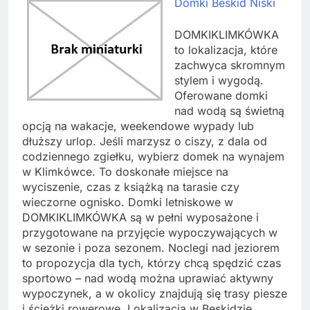
Domki Beskid Niski
DOMKIKLIMKÓWKA
to lokalizacja, które
zachwyca skromnym
stylem i wygodą.
Oferowane domki
nad wodą są świetną
opcją na wakacje, weekendowe wypady lub
dłuższy urlop. Jeśli marzysz o ciszy, z dala od
codziennego zgiełku, wybierz domek na wynajem
w Klimkówce. To doskonałe miejsce na
wyciszenie, czas z książką na tarasie czy
wieczorne ognisko. Domki letniskowe w
DOMKIKLIMKÓWKA są w pełni wyposażone i
przygotowane na przyjęcie wypoczywających w
w sezonie i poza sezonem. Noclegi nad jeziorem
to propozycja dla tych, którzy chcą spędzić czas
sportowo – nad wodą można uprawiać aktywny
wypoczynek, a w okolicy znajdują się trasy piesze
i ścieżki rowerowe. Lokalizacja w Beskidzie