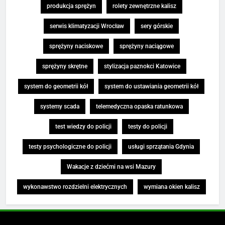
produkcja sprężyn
rolety zewnętrzne kalisz
serwis klimatyzacji Wrocław
sery górskie
sprężyny naciskowe
sprężyny naciągowe
sprężyny skrętne
stylizacja paznokci Katowice
system do geometrii kół
system do ustawiania geometrii kół
systemy scada
telemedyczna opaska ratunkowa
test wiedzy do policji
testy do policji
testy psychologiczne do policji
usługi sprzątania Gdynia
Wakacje z dziećmi na wsi Mazury
wykonawstwo rozdzielni elektrycznych
wymiana okien kalisz