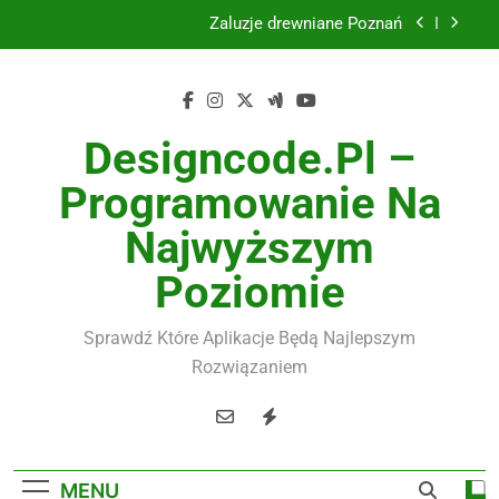
Skip
Żaluzje drewniane Poznań
to
content
Instalacje elektryczne Gdańsk
Wysokiej jakości spławik elektryczny
Designcode.pl –
Utylizacja odpadów Lublin
Programowanie Na
Żaluzje drewniane Poznań
Najwyższym
Instalacje elektryczne Gdańsk
Poziomie
Wysokiej jakości spławik elektryczny
Sprawdź Które Aplikacje Będą Najlepszym
Rozwiązaniem
MENU