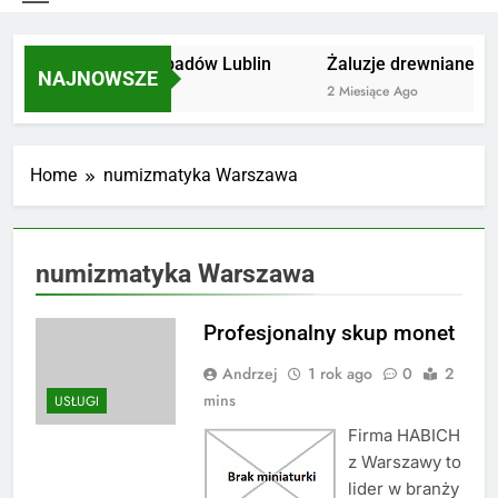
Utylizacja odpadów Lublin
Żaluzje drewniane Po
NAJNOWSZE
2 Miesiące Ago
2 Miesiące Ago
Home
numizmatyka Warszawa
numizmatyka Warszawa
Profesjonalny skup monet
Andrzej
1 rok ago
0
2
mins
USŁUGI
Firma HABICH
z Warszawy to
lider w branży