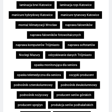
laminacja brwi Katowice
laminacja rzęs Katowice
manicure hybrydowy Katowice
manicure tytanowy Katowice
montaż klimatyzacji Wrocław
naprawa falowników
naprawa falowników fotowoltaicznych
naprawa komputerów Trójmiasto
naprawa softstartów
Noclegi Mazury
odzyskiwanie danych Trójmiasto
opaska monitorująca dla seniora
opaska telemedyczna dla seniora
oscypki producent
podnośnik czterokolumnowy
podnośnik dwukolumnowy
podnośnik nożycowy
producent serów górskich
producent sprężyn
produkcja serów podhalańskich