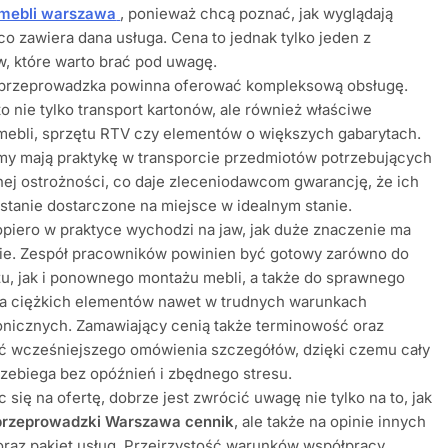
mebli warszawa
, ponieważ chcą poznać, jak wyglądają
 co zawiera dana usługa. Cena to jednak tylko jeden z
, które warto brać pod uwagę.
 przeprowadzka powinna oferować kompleksową obsługę.
o nie tylko transport kartonów, ale również właściwe
mebli, sprzętu RTV czy elementów o większych gabarytach.
my mają praktykę w transporcie przedmiotów potrzebujących
ej ostrożności, co daje zleceniodawcom gwarancję, że ich
stanie dostarczone na miejsce w idealnym stanie.
piero w praktyce wychodzi na jaw, jak duże znaczenie ma
ie. Zespół pracowników powinien być gotowy zarówno do
u, jak i ponownego montażu mebli, a także do sprawnego
ia ciężkich elementów nawet w trudnych warunkach
onicznych. Zamawiający cenią także terminowość oraz
ć wcześniejszego omówienia szczegółów, dzięki czemu cały
zebiega bez opóźnień i zbędnego stresu.
 się na ofertę, dobrze jest zwrócić uwagę nie tylko na to, jak
przeprowadzki Warszawa cennik
, ale także na opinie innych
oraz pakiet usług. Przejrzystość warunków współpracy