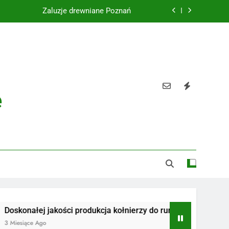
Żaluzje drewniane Poznań
Instalacje elektryczne Gdańsk
Wysokiej jakości spławik elektryczny
Utylizacja odpadów Lublin
e
Żaluzje drewniane Poznań
Instalacje elektryczne Gdańsk
Wysokiej jakości spławik elektryczny
ej jakości produkcja kołnierzy do rur
Radiotelefony
 Ago
3 Miesiące Ago