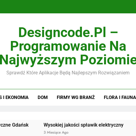
Designcode.pl –
Programowanie Na
Najwyższym Poziomi
Sprawdź Które Aplikacje Będą Najlepszym Rozwiązaniem
S I EKONOMIA
DOM
FIRMY WG BRANŻ
FLORA I FAUNA
ańsk
Wysokiej jakości spławik elektryczny
Doskonał
3 Miesiące Ago
3 Miesiące