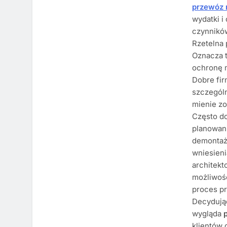
przewóz 
wydatki i
czynników
Rzetelna
Oznacza t
ochronę 
Dobre fir
szczególn
mienie zo
Często do
planowan
demontaż
wniesien
architekt
możliwoś
proces pr
Decydując
wygląda
klientów 