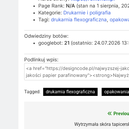
Page Rank:
N/A
(stan na 1 sierpnia, 2
Kategorie:
Drukarnie i poligrafia
Tagi:
drukarnia flexograficzna
,
opakow
Odwiedziny botów:
googlebot:
21
(ostatnio: 24.07.2026 13
Podlinkuj wpis:
Tagged:
drukarnia flexograficzna
opakowani
Previou
Nawigacja
wpisu
Wytrzymała skóra tapicers