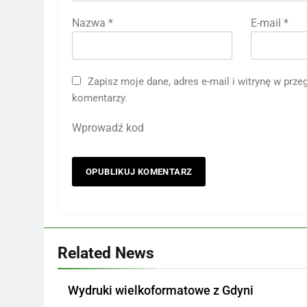
Nazwa
*
E-mail
*
Zapisz moje dane, adres e-mail i witrynę w prz
komentarzy.
Wprowadź kod
Related News
Wydruki wielkoformatowe z Gdyni