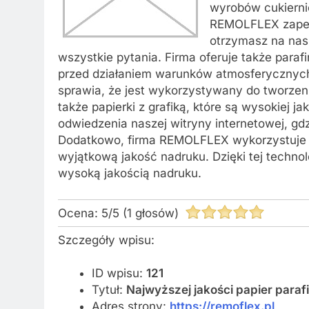
wyrobów cukierni
REMOLFLEX zapew
otrzymasz na nas
wszystkie pytania. Firma oferuje także para
przed działaniem warunków atmosferycznych.
sprawia, że jest wykorzystywany do tworze
także papierki z grafiką, które są wysokiej
odwiedzenia naszej witryny internetowej, gd
Dodatkowo, firma REMOLFLEX wykorzystuje n
wyjątkową jakość nadruku. Dzięki tej technol
wysoką jakością nadruku.
Ocena:
5
/
5
(
1
głosów)
Szczegóły wpisu:
ID wpisu:
121
Tytuł:
Najwyższej jakości papier para
Adres strony:
https://remoflex.pl