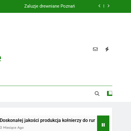
Żaluzje drewniane Poznań
Instalacje elektryczne Gdańsk
Wysokiej jakości spławik elektryczny
Utylizacja odpadów Lublin
e
Żaluzje drewniane Poznań
Instalacje elektryczne Gdańsk
Wysokiej jakości spławik elektryczny
j jakości produkcja kołnierzy do rur
Radiotelefony
go
3 Miesiące Ago