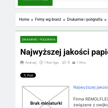
Home
Firmy wg branż
Drukarnie i poligrafia
DRUKARNIE I POLIGRAFIA
Najwyższej jakości pap
0
Andrzej
1 Rok Ago
1 Mins
Najwyższej jakoś
Firma REMOLFLEX t
związane z owijk