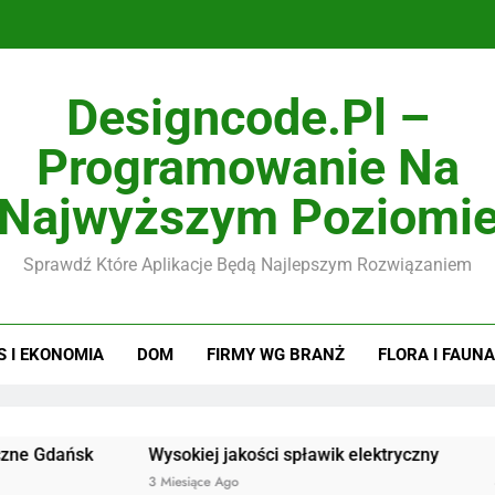
Designcode.pl –
Programowanie Na
Najwyższym Poziomi
Sprawdź Które Aplikacje Będą Najlepszym Rozwiązaniem
S I EKONOMIA
DOM
FIRMY WG BRANŻ
FLORA I FAUNA
sk
Wysokiej jakości spławik elektryczny
Doskonałe
3 Miesiące Ago
3 Miesiące A