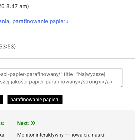
026 8:47 am)
ania
,
parafinowanie papieru
:53:53)
a
parafinowanie papieru
s:
Next:
ka
Monitor interaktywny — nowa era nauki i