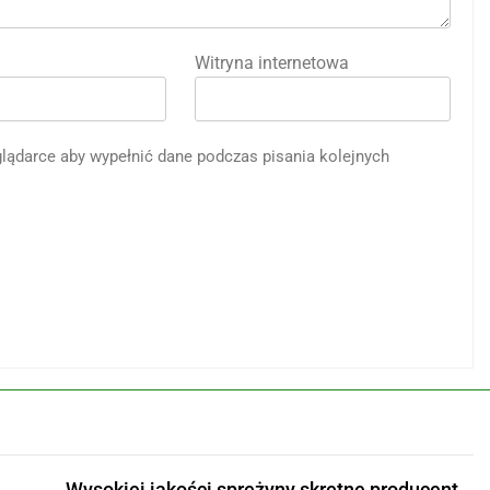
Witryna internetowa
eglądarce aby wypełnić dane podczas pisania kolejnych
Wysokiej jakości sprężyny skrętne producent