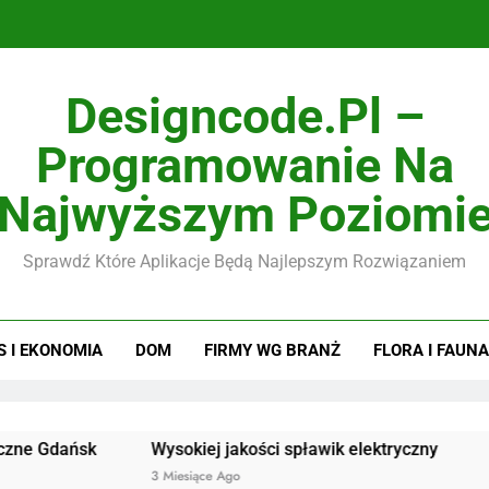
Designcode.pl –
Programowanie Na
Najwyższym Poziomi
Sprawdź Które Aplikacje Będą Najlepszym Rozwiązaniem
S I EKONOMIA
DOM
FIRMY WG BRANŻ
FLORA I FAUNA
ńsk
Wysokiej jakości spławik elektryczny
Doskonałe
3 Miesiące Ago
3 Miesiące 