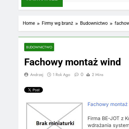
Home
Firmy wg branż
Budownictwo
fachow
BUDOWNICTWO
Fachowy montaż wind
0
Andrzej
1 Rok Ago
2 Mins
Fachowy montaż 
Firma BE-JOT z K
wdrażania syste