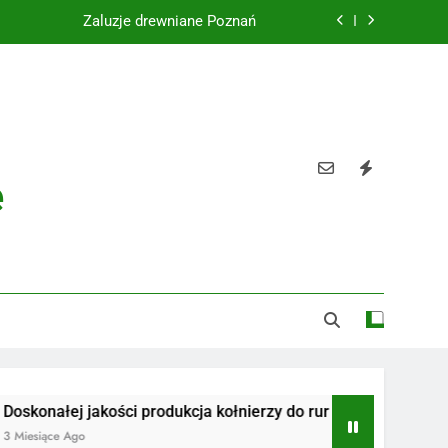
Żaluzje drewniane Poznań
Instalacje elektryczne Gdańsk
Wysokiej jakości spławik elektryczny
Utylizacja odpadów Lublin
e
Żaluzje drewniane Poznań
Instalacje elektryczne Gdańsk
Wysokiej jakości spławik elektryczny
j jakości produkcja kołnierzy do rur
Radiotelefony
Ago
3 Miesiące Ago