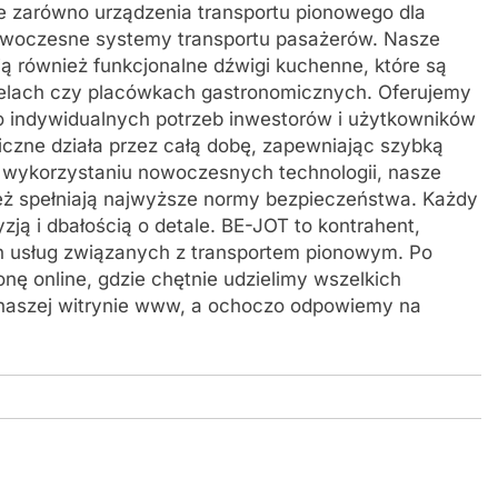
ce zarówno urządzenia transportu pionowego dla
nowoczesne systemy transportu pasażerów. Nasze
ją również funkcjonalne dźwigi kuchenne, które są
telach czy placówkach gastronomicznych. Oferujemy
o indywidualnych potrzeb inwestorów i użytkowników
czne działa przez całą dobę, zapewniając szybką
i wykorzystaniu nowoczesnych technologii, nasze
 też spełniają najwyższe normy bezpieczeństwa. Każdy
ją i dbałością o detale. BE-JOT to kontrahent,
h usług związanych z transportem pionowym. Po
ę online, gdzie chętnie udzielimy wszelkich
a naszej witrynie www, a ochoczo odpowiemy na