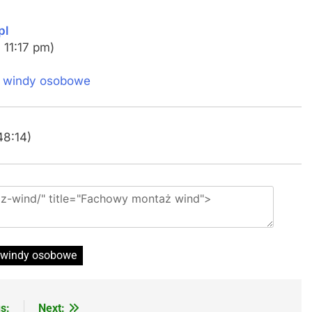
pl
 11:17 pm)
,
windy osobowe
48:14)
windy osobowe
s:
Next: