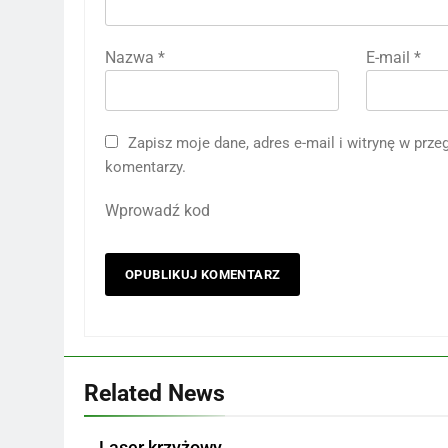
Nazwa
*
E-mail
*
Zapisz moje dane, adres e-mail i witrynę w prz
komentarzy.
Wprowadź kod
Related News
Laser krzyżowy