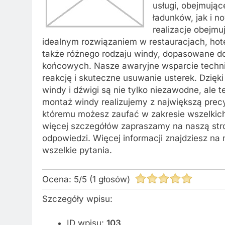
usługi, obejmują
ładunków, jak i 
realizacje obejmu
idealnym rozwiązaniem w restauracjach, ho
także różnego rodzaju windy, dopasowane d
końcowych. Nasze awaryjne wsparcie techni
reakcję i skuteczne usuwanie usterek. Dzięk
windy i dźwigi są nie tylko niezawodne, ale
montaż windy realizujemy z największą precyz
któremu możesz zaufać w zakresie wszelkic
więcej szczegółów zapraszamy na naszą stron
odpowiedzi. Więcej informacji znajdziesz n
wszelkie pytania.
Ocena:
5
/
5
(
1
głosów)
Szczegóły wpisu:
ID wpisu:
103