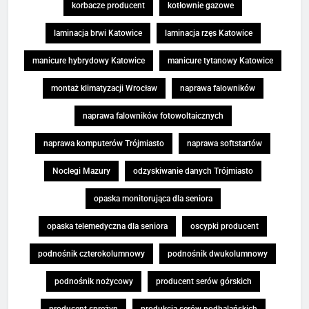
korbacze producent
kotłownie gazowe
laminacja brwi Katowice
laminacja rzęs Katowice
manicure hybrydowy Katowice
manicure tytanowy Katowice
montaż klimatyzacji Wrocław
naprawa falowników
naprawa falowników fotowoltaicznych
naprawa komputerów Trójmiasto
naprawa softstartów
Noclegi Mazury
odzyskiwanie danych Trójmiasto
opaska monitorująca dla seniora
opaska telemedyczna dla seniora
oscypki producent
podnośnik czterokolumnowy
podnośnik dwukolumnowy
podnośnik nożycowy
producent serów górskich
producent sprężyn
produkcja serów podhalańskich