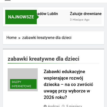
Utylizacja odpadów Lublin
Żaluzje drewniane Poz
NAJNOWSZE
2 Miesiące Ago
3 Miesiące Ago
Home
zabawki kreatywne dla dzieci
zabawki kreatywne dla dzieci
Zabawki edukacyjne
wspierające rozwój
SKLEPY
dziecka – na co zwrócić
INTERNETOWE
uwagę przy wyborze w
2026 roku?
Andrzej
5 miesięcy