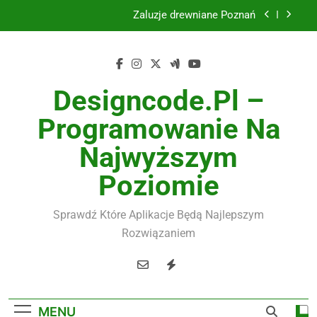
Skip
Żaluzje drewniane Poznań
to
content
Instalacje elektryczne Gdańsk
Wysokiej jakości spławik elektryczny
Designcode.pl –
Utylizacja odpadów Lublin
Programowanie Na
Żaluzje drewniane Poznań
Najwyższym
Instalacje elektryczne Gdańsk
Poziomie
Wysokiej jakości spławik elektryczny
Sprawdź Które Aplikacje Będą Najlepszym
Rozwiązaniem
MENU