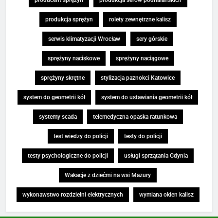
produkcja sprężyn
rolety zewnętrzne kalisz
serwis klimatyzacji Wrocław
sery górskie
sprężyny naciskowe
sprężyny naciągowe
sprężyny skrętne
stylizacja paznokci Katowice
system do geometrii kół
system do ustawiania geometrii kół
systemy scada
telemedyczna opaska ratunkowa
test wiedzy do policji
testy do policji
testy psychologiczne do policji
usługi sprzątania Gdynia
Wakacje z dziećmi na wsi Mazury
wykonawstwo rozdzielni elektrycznych
wymiana okien kalisz