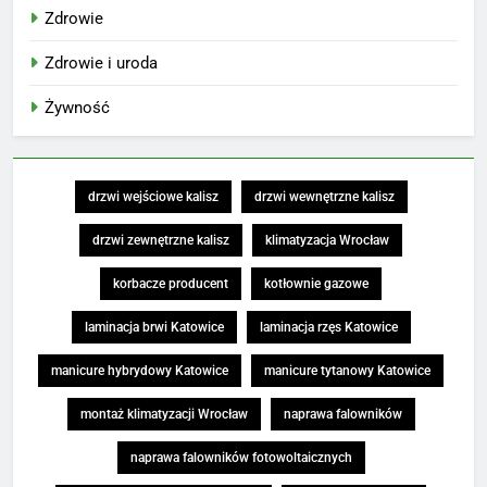
Zdrowie
Zdrowie i uroda
Żywność
drzwi wejściowe kalisz
drzwi wewnętrzne kalisz
drzwi zewnętrzne kalisz
klimatyzacja Wrocław
korbacze producent
kotłownie gazowe
laminacja brwi Katowice
laminacja rzęs Katowice
manicure hybrydowy Katowice
manicure tytanowy Katowice
montaż klimatyzacji Wrocław
naprawa falowników
naprawa falowników fotowoltaicznych