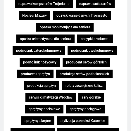
naprawa komputerów Trójmiasto
naprawa softstartów
Noclegi Mazury
odzyskiwanie danych Trójmiasto
opaska monitorująca dla seniora
opaska telemedyczna dla seniora
oscypki producent
podnośnik czterokolumnowy
podnośnik dwukolumnowy
podnośnik nożycowy
producent serów górskich
producent sprężyn
produkcja serów podhalańskich
produkcja sprężyn
rolety zewnętrzne kalisz
serwis klimatyzacji Wrocław
sery górskie
sprężyny naciskowe
sprężyny naciągowe
sprężyny skrętne
stylizacja paznokci Katowice