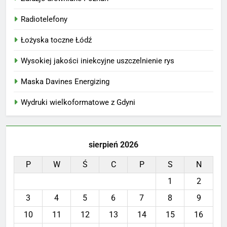
Radiotelefony
Łożyska toczne Łódź
Wysokiej jakości iniekcyjne uszczelnienie rys
Maska Davines Energizing
Wydruki wielkoformatowe z Gdyni
sierpień 2026
P
W
Ś
C
P
S
N
1
2
3
4
5
6
7
8
9
10
11
12
13
14
15
16