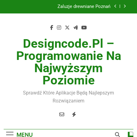
Skip
Żaluzje drewniane Poznań
to
content
Instalacje elektryczne Gdańsk
Wysokiej jakości spławik elektryczny
Designcode.pl –
Utylizacja odpadów Lublin
Programowanie Na
Żaluzje drewniane Poznań
Najwyższym
Instalacje elektryczne Gdańsk
Poziomie
Wysokiej jakości spławik elektryczny
Sprawdź Które Aplikacje Będą Najlepszym
Rozwiązaniem
MENU