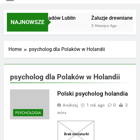
Utylizacja odpadów Lublin
Żaluzje drewniane Poz
NAJNOWSZE
2 Miesiące Ago
2 Miesiące Ago
Home
psycholog dla Polaków w Holandii
psycholog dla Polaków w Holandii
Polski psycholog holandia
Andrzej
1 rok ago
0
3
mins
PSYCHOLOGIA