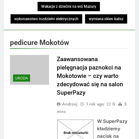
Wakacje z dziećmi na wsi Mazury
wykonawstwo rozdzielni elektrycznych
wymiana okien kalisz
pedicure Mokotów
Zaawansowana
pielęgnacja paznokci na
Mokotowie – czy warto
URODA
zdecydować się na salon
SuperPazy
Andrzej
1 rok ago
0
3
mins
W SuperPazy
kładziemy
nacisk na