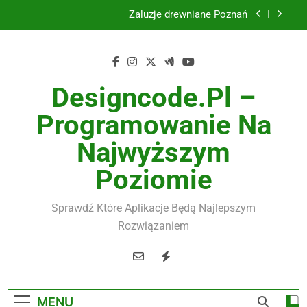
Skip
Żaluzje drewniane Poznań
to
content
Instalacje elektryczne Gdańsk
Wysokiej jakości spławik elektryczny
Designcode.pl –
Utylizacja odpadów Lublin
Programowanie Na
Żaluzje drewniane Poznań
Najwyższym
Instalacje elektryczne Gdańsk
Poziomie
Wysokiej jakości spławik elektryczny
Sprawdź Które Aplikacje Będą Najlepszym
Rozwiązaniem
MENU