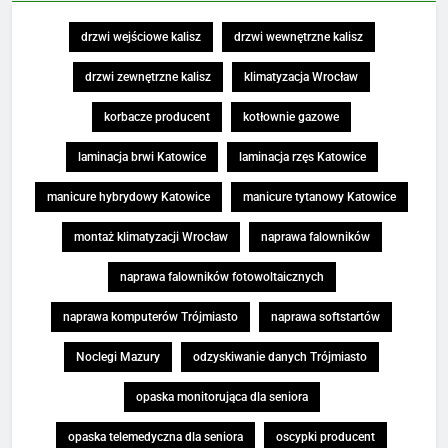
drzwi wejściowe kalisz
drzwi wewnętrzne kalisz
drzwi zewnętrzne kalisz
klimatyzacja Wrocław
korbacze producent
kotłownie gazowe
laminacja brwi Katowice
laminacja rzęs Katowice
manicure hybrydowy Katowice
manicure tytanowy Katowice
montaż klimatyzacji Wrocław
naprawa falowników
naprawa falowników fotowoltaicznych
naprawa komputerów Trójmiasto
naprawa softstartów
Noclegi Mazury
odzyskiwanie danych Trójmiasto
opaska monitorująca dla seniora
opaska telemedyczna dla seniora
oscypki producent