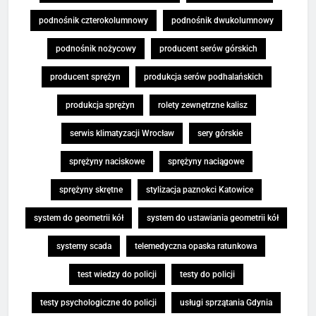
podnośnik czterokolumnowy
podnośnik dwukolumnowy
podnośnik nożycowy
producent serów górskich
producent sprężyn
produkcja serów podhalańskich
produkcja sprężyn
rolety zewnętrzne kalisz
serwis klimatyzacji Wrocław
sery górskie
sprężyny naciskowe
sprężyny naciągowe
sprężyny skrętne
stylizacja paznokci Katowice
system do geometrii kół
system do ustawiania geometrii kół
systemy scada
telemedyczna opaska ratunkowa
test wiedzy do policji
testy do policji
testy psychologiczne do policji
usługi sprzątania Gdynia