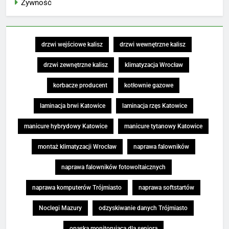
Żywność
drzwi wejściowe kalisz
drzwi wewnętrzne kalisz
drzwi zewnętrzne kalisz
klimatyzacja Wrocław
korbacze producent
kotłownie gazowe
laminacja brwi Katowice
laminacja rzęs Katowice
manicure hybrydowy Katowice
manicure tytanowy Katowice
montaż klimatyzacji Wrocław
naprawa falowników
naprawa falowników fotowoltaicznych
naprawa komputerów Trójmiasto
naprawa softstartów
Noclegi Mazury
odzyskiwanie danych Trójmiasto
opaska monitorująca dla seniora