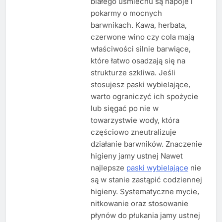
białego uśmiechu są napoje i
pokarmy o mocnych
barwnikach. Kawa, herbata,
czerwone wino czy cola mają
właściwości silnie barwiące,
które łatwo osadzają się na
strukturze szkliwa. Jeśli
stosujesz paski wybielające,
warto ograniczyć ich spożycie
lub sięgać po nie w
towarzystwie wody, która
częściowo zneutralizuje
działanie barwników. Znaczenie
higieny jamy ustnej Nawet
najlepsze
paski wybielające
nie
są w stanie zastąpić codziennej
higieny. Systematyczne mycie,
nitkowanie oraz stosowanie
płynów do płukania jamy ustnej