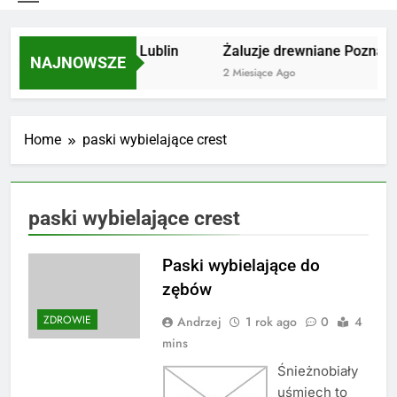
Utylizacja odpadów Lublin
Żaluzje drewniane Poznań
NAJNOWSZE
2 Miesiące Ago
2 Miesiące Ago
Home
paski wybielające crest
paski wybielające crest
Paski wybielające do
zębów
ZDROWIE
Andrzej
1 rok ago
0
4
mins
Śnieżnobiały
uśmiech to