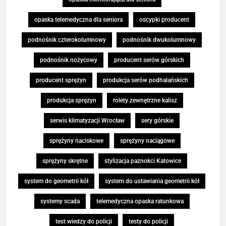
opaska telemedyczna dla seniora
oscypki producent
podnośnik czterokolumnowy
podnośnik dwukolumnowy
podnośnik nożycowy
producent serów górskich
producent sprężyn
produkcja serów podhalańskich
produkcja sprężyn
rolety zewnętrzne kalisz
serwis klimatyzacji Wrocław
sery górskie
sprężyny naciskowe
sprężyny naciągowe
sprężyny skrętne
stylizacja paznokci Katowice
system do geometrii kół
system do ustawiania geometrii kół
systemy scada
telemedyczna opaska ratunkowa
test wiedzy do policji
testy do policji