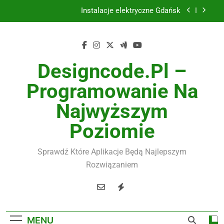
Skip
Instalacje elektryczne Gdańsk
to
content
Wysokiej jakości spławik elektryczny
Utylizacja odpadów Lublin
Designcode.pl –
Żaluzje drewniane Poznań
Programowanie Na
Instalacje elektryczne Gdańsk
Najwyższym
Wysokiej jakości spławik elektryczny
Poziomie
Sprawdź Które Aplikacje Będą Najlepszym
Rozwiązaniem
MENU