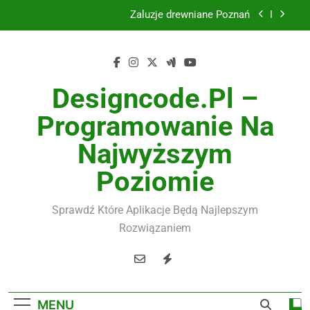
Skip
Żaluzje drewniane Poznań
to
content
Instalacje elektryczne Gdańsk
Wysokiej jakości spławik elektryczny
Designcode.pl –
Utylizacja odpadów Lublin
Programowanie Na
Żaluzje drewniane Poznań
Najwyższym
Instalacje elektryczne Gdańsk
Poziomie
Wysokiej jakości spławik elektryczny
Sprawdź Które Aplikacje Będą Najlepszym
Rozwiązaniem
MENU