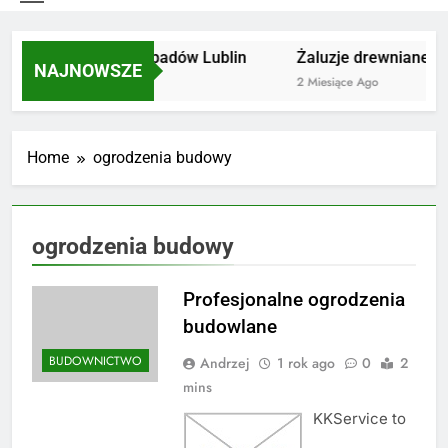
Utylizacja odpadów Lublin
Żaluzje drewniane Po
NAJNOWSZE
2 Miesiące Ago
2 Miesiące Ago
Home
ogrodzenia budowy
ogrodzenia budowy
Profesjonalne ogrodzenia
budowlane
BUDOWNICTWO
Andrzej
1 rok ago
0
2
mins
KKService to