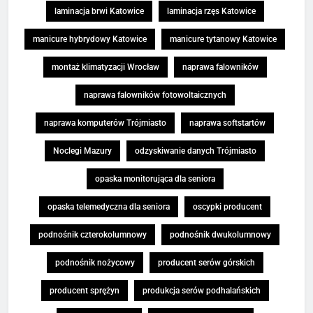
laminacja brwi Katowice
laminacja rzęs Katowice
manicure hybrydowy Katowice
manicure tytanowy Katowice
montaż klimatyzacji Wrocław
naprawa falowników
naprawa falowników fotowoltaicznych
naprawa komputerów Trójmiasto
naprawa softstartów
Noclegi Mazury
odzyskiwanie danych Trójmiasto
opaska monitorująca dla seniora
opaska telemedyczna dla seniora
oscypki producent
podnośnik czterokolumnowy
podnośnik dwukolumnowy
podnośnik nożycowy
producent serów górskich
producent sprężyn
produkcja serów podhalańskich