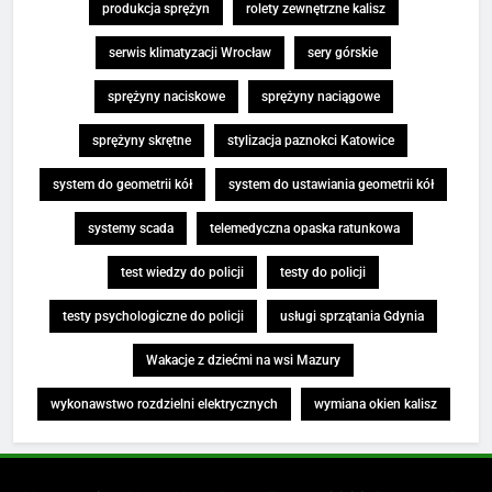
produkcja sprężyn
rolety zewnętrzne kalisz
serwis klimatyzacji Wrocław
sery górskie
sprężyny naciskowe
sprężyny naciągowe
sprężyny skrętne
stylizacja paznokci Katowice
system do geometrii kół
system do ustawiania geometrii kół
systemy scada
telemedyczna opaska ratunkowa
test wiedzy do policji
testy do policji
testy psychologiczne do policji
usługi sprzątania Gdynia
Wakacje z dziećmi na wsi Mazury
wykonawstwo rozdzielni elektrycznych
wymiana okien kalisz