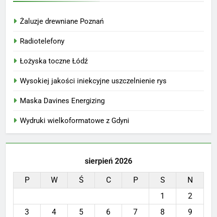
Żaluzje drewniane Poznań
Radiotelefony
Łożyska toczne Łódź
Wysokiej jakości iniekcyjne uszczelnienie rys
Maska Davines Energizing
Wydruki wielkoformatowe z Gdyni
sierpień 2026
P
W
Ś
C
P
S
N
1
2
3
4
5
6
7
8
9