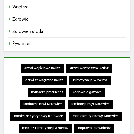
Wnętrze
Zdrowie
Zdrowie i uroda
Żywność
drzwi wejściowe kalisz
drzwi wewnętrzne kalisz
drzwi zewnętrzne kalisz
klimatyzacja Wrocław
korbacze producent
kotłownie gazowe
laminacja brwi Katowice
laminacja rzęs Katowice
manicure hybrydowy Katowice
manicure tytanowy Katowice
montaż klimatyzacji Wrocław
naprawa falowników