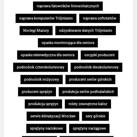
naprawa falowników fotowoltaicznych
naprawa komputerów Trójmiasto
naprawa softstartów
Noclegi Mazury
odzyskiwanie danych Trójmiasto
opaska monitorująca dla seniora
opaska telemedyczna dla seniora
oscypki producent
podnośnik czterokolumnowy
podnośnik dwukolumnowy
podnośnik nożycowy
producent serów górskich
producent sprężyn
produkcja serów podhalańskich
produkcja sprężyn
rolety zewnętrzne kalisz
serwis klimatyzacji Wrocław
sery górskie
sprężyny naciskowe
sprężyny naciągowe