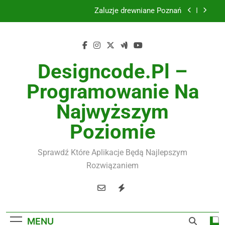
Skip
Żaluzje drewniane Poznań
to
content
Instalacje elektryczne Gdańsk
Wysokiej jakości spławik elektryczny
Designcode.pl –
Utylizacja odpadów Lublin
Programowanie Na
Żaluzje drewniane Poznań
Najwyższym
Instalacje elektryczne Gdańsk
Poziomie
Wysokiej jakości spławik elektryczny
Sprawdź Które Aplikacje Będą Najlepszym
Rozwiązaniem
MENU