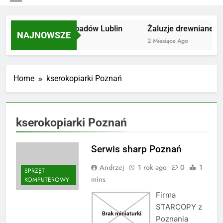
Utylizacja odpadów Lublin
Żaluzje drewniane Po
NAJNOWSZE
2 Miesiące Ago
2 Miesiące Ago
Home
kserokopiarki Poznań
kserokopiarki Poznań
Serwis sharp Poznań
Andrzej
1 rok ago
0
1
SPRZĘT
mins
KOMPUTEROWY
Firma
STARCOPY z
Poznania