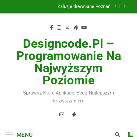
Skip
Instalacje elektryczne Gdańsk
to
content
Wysokiej jakości spławik elektryczny
Utylizacja odpadów Lublin
Designcode.pl –
Żaluzje drewniane Poznań
Programowanie Na
Instalacje elektryczne Gdańsk
Najwyższym
Wysokiej jakości spławik elektryczny
Poziomie
Sprawdź Które Aplikacje Będą Najlepszym
Rozwiązaniem
MENU