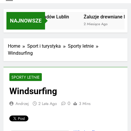
Utylizacja odpadów Lublin
Żaluzje drewniane Pozn
NAJNOWSZE
2 Miesiące Ago
2 Miesiące Ago
Home
Sport i turystyka
Sporty letnie
Windsurfing
SPORTY LETNIE
Windsurfing
0
Andrzej
2 Lata Ago
3 Mins