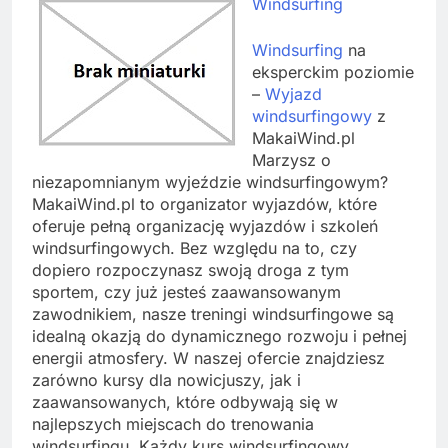
Windsurfing
Windsurfing
na
eksperckim poziomie
–
Wyjazd
windsurfingowy
z
MakaiWind.pl
Marzysz o
niezapomnianym wyjeździe windsurfingowym?
MakaiWind.pl to organizator wyjazdów, które
oferuje pełną organizację wyjazdów i szkoleń
windsurfingowych. Bez względu na to, czy
dopiero rozpoczynasz swoją droga z tym
sportem, czy już jesteś zaawansowanym
zawodnikiem, nasze treningi windsurfingowe są
idealną okazją do dynamicznego rozwoju i pełnej
energii atmosfery. W naszej ofercie znajdziesz
zarówno kursy dla nowicjuszy, jak i
zaawansowanych, które odbywają się w
najlepszych miejscach do trenowania
windsurfingu. Każdy kurs windsurfingowy