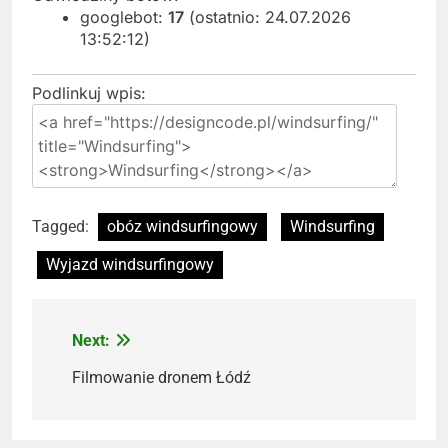
googlebot:
17
(ostatnio: 24.07.2026
13:52:12)
Podlinkuj wpis:
Tagged:
obóz windsurfingowy
Windsurfing
Wyjazd windsurfingowy
Next:
Nawigacja
wpisu
Filmowanie dronem Łódź