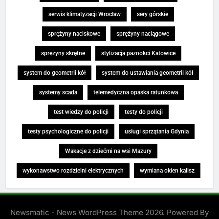
serwis klimatyzacji Wrocław
sery górskie
sprężyny naciskowe
sprężyny naciągowe
sprężyny skrętne
stylizacja paznokci Katowice
system do geometrii kół
system do ustawiania geometrii kół
systemy scada
telemedyczna opaska ratunkowa
test wiedzy do policji
testy do policji
testy psychologiczne do policji
usługi sprzątania Gdynia
Wakacje z dziećmi na wsi Mazury
wykonawstwo rozdzielni elektrycznych
wymiana okien kalisz
Newsmatic - News WordPress Theme 2026. Powered By