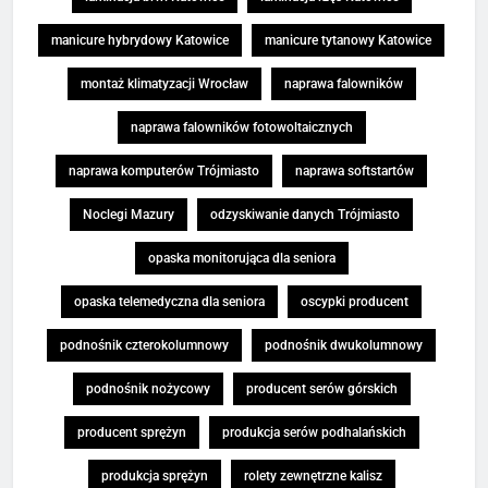
manicure hybrydowy Katowice
manicure tytanowy Katowice
montaż klimatyzacji Wrocław
naprawa falowników
naprawa falowników fotowoltaicznych
naprawa komputerów Trójmiasto
naprawa softstartów
Noclegi Mazury
odzyskiwanie danych Trójmiasto
opaska monitorująca dla seniora
opaska telemedyczna dla seniora
oscypki producent
podnośnik czterokolumnowy
podnośnik dwukolumnowy
podnośnik nożycowy
producent serów górskich
producent sprężyn
produkcja serów podhalańskich
produkcja sprężyn
rolety zewnętrzne kalisz