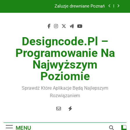
Skip
Instalacje elektryczne Gdańsk
to
content
Wysokiej jakości spławik elektryczny
Utylizacja odpadów Lublin
Designcode.pl –
Żaluzje drewniane Poznań
Programowanie Na
Instalacje elektryczne Gdańsk
Najwyższym
Poziomie
Wysokiej jakości spławik elektryczny
Sprawdź Które Aplikacje Będą Najlepszym
Rozwiązaniem
MENU