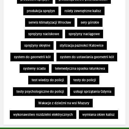
produkcja sprężyn
rolety zewnętrzne kalisz
serwis klimatyzacji Wrocław
sery górskie
sprężyny naciskowe
sprężyny naciągowe
sprężyny skrętne
stylizacja paznokci Katowice
system do geometrii kół
system do ustawiania geometrii kół
systemy scada
telemedyczna opaska ratunkowa
test wiedzy do policji
testy do policji
testy psychologiczne do policji
usługi sprzątania Gdynia
Wakacje z dziećmi na wsi Mazury
wykonawstwo rozdzielni elektrycznych
wymiana okien kalisz