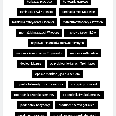
korbacze producent
kotłownie gazowe
laminacja brwi Katowice
laminacja rzęs Katowice
manicure hybrydowy Katowice
manicure tytanowy Katowice
montaż klimatyzacji Wrocław
naprawa falowników
naprawa falowników fotowoltaicznych
naprawa komputerów Trójmiasto
naprawa softstartów
Noclegi Mazury
odzyskiwanie danych Trójmiasto
opaska monitorująca dla seniora
opaska telemedyczna dla seniora
oscypki producent
podnośnik czterokolumnowy
podnośnik dwukolumnowy
podnośnik nożycowy
producent serów górskich
producent sprężyn
produkcja serów podhalańskich